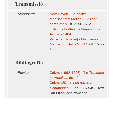
Transmissió
Manuscrits:
New Haven - Beinecke -
Manuscripts: Mellon - 12 (per
completar)
- ff. 215r-251v
Oxford - Bodleian - Manuscripts:
Ashm. - 1484
Venècia [Venezia] - Marciana -
Manoscritti: lat. - VI 214
- ff. 164v-
168v
Bibliografia
Edicions:
Calvet (1992-1996), "Le
Tractatus
parabolicus
du ..."
Calvet (2011),
Les œuvres
alchimiques ...
, pp. 525-545 - Text
llatí i traducció francesa.