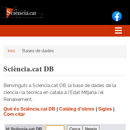
Vés al contingut
Inici
Bases de dades
Sciència.cat DB
Benvinguts a Sciència.cat DB, la base de dades de la
ciència i la tècnica en català a l'Edat Mitjana i el
Renaixement.
Què és Sciència.cat DB
|
Catàleg d'obres
|
Sigles
|
Com citar
Id Sciència.cat DB