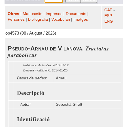
CAT
-
Obres
|
Manuscrits
|
Impresos
|
Documents
|
ESP
-
Persones
|
Bibliografia
|
Vocabulari
|
Imatges
ENG
op4573 (08 / August / 2026)
.
Tractatus
Pseudo-Arnau de Vilanova
parabolicus
Publicació de la fitxa:
2013-07-12
Darrera modificació:
2014-11-20
Bases de dades:
Arnau
Descripció
Autor:
Sebastià Giralt
Identificació