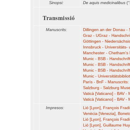
Sinopsi:
De aquis medicinalibus
(“
Transmissió
Manuscrits:
Dillingen an der Donau - 
Graz - UGraz - Handschri
Göttingen - Niedersächsis
Innsbruck - Universitäts- 
Manchester - Chetham's L
Munic - BSB - Handschrif
Munic - BSB - Handschrif
Munic - BSB - Handschrif
Munic - Universitätsbibli
París - BnF - Manuscrits:
Salzburg - Salzburg Mus
Vaticà [Vaticano] - BAV - M
Vaticà [Vaticano] - BAV - 
Impresos:
Lió [Lyon], François Frad
Venècia [Venezia], Boneto
Lió [Lyon], François Frad
Lió [Lyon], Guillaume Hu