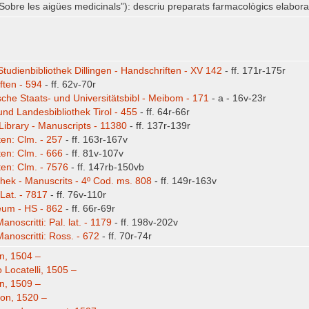
Sobre les aigües medicinals”): descriu preparats farmacològics elabor
Studienbibliothek Dillingen - Handschriften - XV 142
- ff. 171r-175r
ften - 594
- ff. 62v-70r
che Staats- und Universitätsbibl - Meibom - 171
- a - 16v-23r
und Landesbibliothek Tirol - 455
- ff. 64r-66r
ibrary - Manuscripts - 11380
- ff. 137r-139r
ten: Clm. - 257
- ff. 163r-167v
ten: Clm. - 666
- ff. 81v-107v
ten: Clm. - 7576
- ff. 147rb-150vb
othek - Manuscrits - 4º Cod. ms. 808
- ff. 149r-163v
 Lat. - 7817
- ff. 76v-110r
eum - HS - 862
- ff. 66r-69r
anoscritti: Pal. lat. - 1179
- ff. 198v-202v
Manoscritti: Ross. - 672
- ff. 70r-74r
in, 1504 –
 Locatelli, 1505 –
in, 1509 –
yon, 1520 –