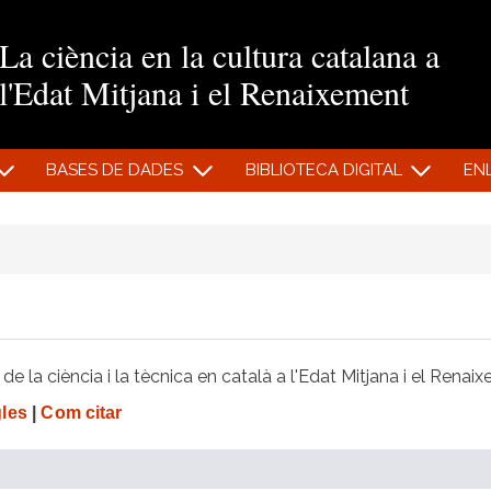
Vés al contingut
La ciència en la cultura catalana a
l'Edat Mitjana i el Renaixement
BASES DE DADES
BIBLIOTECA DIGITAL
EN
e la ciència i la tècnica en català a l'Edat Mitjana i el Renai
gles
|
Com citar