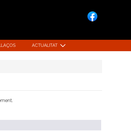
LLAÇOS
ACTUALITAT
xement.