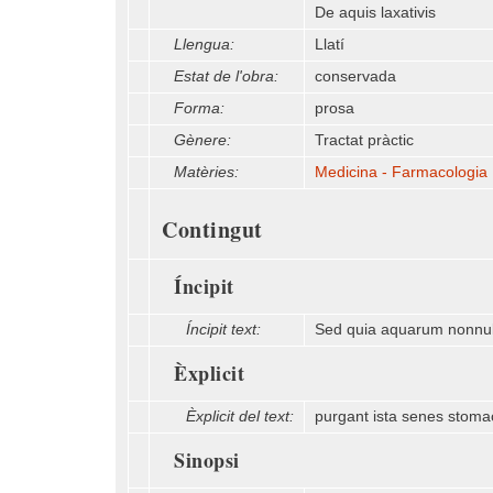
De aquis laxativis
Llengua:
Llatí
Estat de l'obra:
conservada
Forma:
prosa
Gènere:
Tractat pràctic
Matèries:
Medicina - Farmacologia
Contingut
Íncipit
Íncipit text:
Sed quia aquarum nonnull
Èxplicit
Èxplicit del text:
purgant ista senes stom
Sinopsi