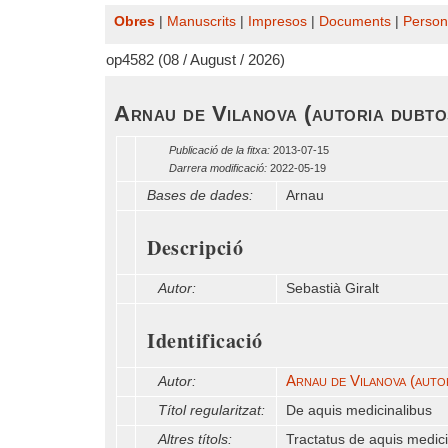
Obres
|
Manuscrits
|
Impresos
|
Documents
|
Person
op4582 (08 / August / 2026)
Arnau de Vilanova (autoria dubto
Publicació de la fitxa:
2013-07-15
Darrera modificació:
2022-05-19
Bases de dades:
Arnau
Descripció
Autor:
Sebastià Giralt
Identificació
Arnau de Vilanova (auto
Autor:
Títol regularitzat:
De aquis medicinalibus
Altres títols:
Tractatus de aquis medici