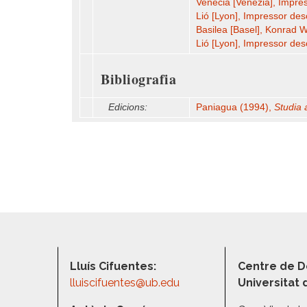
Venècia [Venezia], Impre
Lió [Lyon], Impressor de
Basilea [Basel], Konrad W
Lió [Lyon], Impressor de
Bibliografia
Edicions:
Paniagua (1994),
Studia 
Lluís Cifuentes:
Centre de D
lluiscifuentes@ub.edu
Universitat