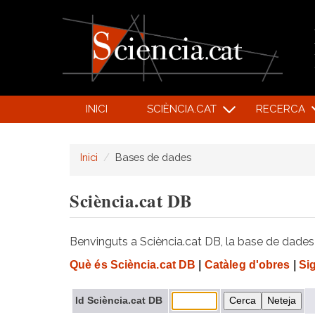
INICI
SCIÈNCIA.CAT
RECERCA
Inici
Bases de dades
Sciència.cat DB
Benvinguts a Sciència.cat DB, la base de dades d
Què és Sciència.cat DB
|
Catàleg d'obres
|
Si
Id Sciència.cat DB