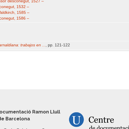
ssor desconegut, 1527 –
sconegut, 1532 –
aldkirch, 1585 –
sconegut, 1586 –
arnaldiana: trabajos en ...
, pp. 121-122
ocumentació Ramon Llull
 de Barcelona