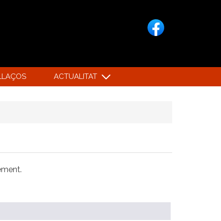
LLAÇOS
ACTUALITAT
xement.