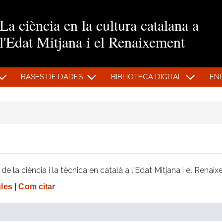
Vés al contingut
La ciència en la cultura catalana a
l'Edat Mitjana i el Renaixement
BASES DE DADES
BIBLIOTECA DIGITAL
EN
e la ciència i la tècnica en català a l'Edat Mitjana i el Renai
gles
|
Com citar