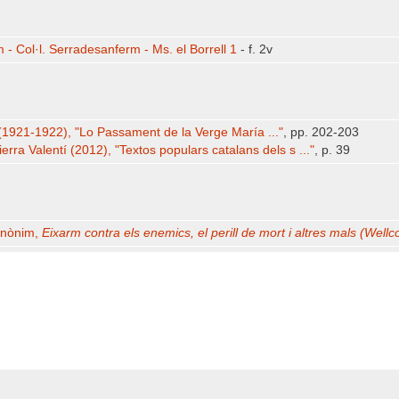
m - Col·l. Serradesanferm - Ms. el Borrell 1
- f. 2v
(1921-1922), "Lo Passament de la Verge María ..."
, pp. 202-203
ierra Valentí (2012), "Textos populars catalans dels s ..."
, p. 39
nònim,
Eixarm contra els enemics, el perill de mort i altres mals (Well