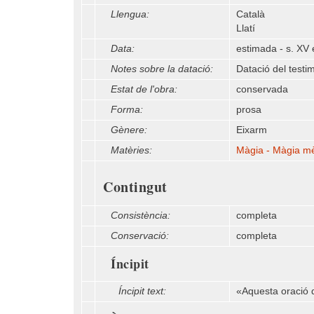
Llengua:
Català
Llatí
Data:
estimada - s. XV 
Notes sobre la datació:
Datació del testi
Estat de l'obra:
conservada
Forma:
prosa
Gènere:
Eixarm
Matèries:
Màgia - Màgia mè
Contingut
Consistència:
completa
Conservació:
completa
Íncipit
Íncipit text:
«Aquesta oració do