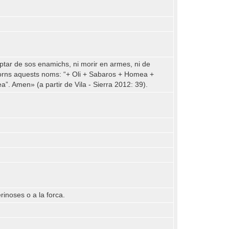
duptar de sos enamichs, ni morir en armes, ni de
 jorns aquests noms: “+ Oli + Sabaros + Homea +
. Amen» (a partir de Vila - Sierra 2012: 39).
rinoses o a la forca.