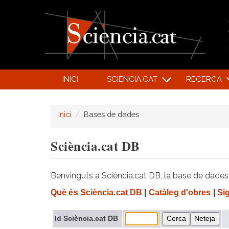
INICI
SCIÈNCIA.CAT
RECERCA
Inici
Bases de dades
Sciència.cat DB
Benvinguts a Sciència.cat DB, la base de dades d
Què és Sciència.cat DB
|
Catàleg d'obres
|
Si
Id Sciència.cat DB