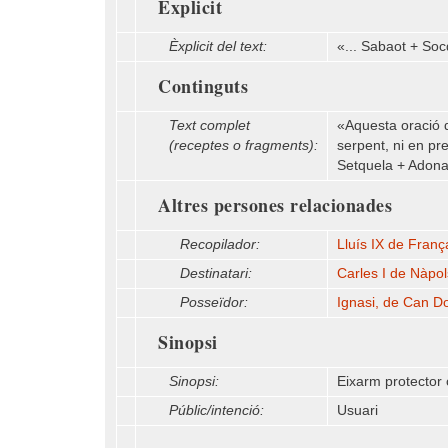
Èxplicit
Èxplicit del text:
«... Sabaot + So
Continguts
Text complet
«Aquesta oració do
(receptes o fragments):
serpent, ni en pr
Setquela + Adonay
Altres persones relacionades
Recopilador:
Lluís IX de Fran
Destinatari:
Carles I de Nàpo
Posseïdor:
Ignasi, de Can Do
Sinopsi
Sinopsi:
Eixarm protector c
Públic/intenció:
Usuari