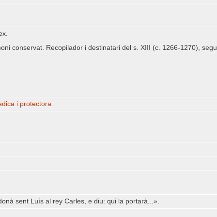
ex.
moni conservat. Recopilador i destinatari del s. XIII (c. 1266-1270), seg
dica i protectora
nà sent Luís al rey Carles, e diu: qui la portarà...».