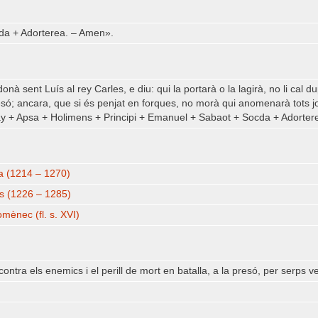
cda + Adorterea. – Amen».
nà sent Luís al rey Carles, e diu: qui la portarà o la lagirà, no li cal 
esó; ancara, que si és penjat en forques, no morà qui anomenarà tots
 + Apsa + Holimens + Principi + Emanuel + Sabaot + Socda + Adorterea”
ça (1214 – 1270)
ls (1226 – 1285)
mènec (fl. s. XVI)
ontra els enemics i el perill de mort en batalla, a la presó, per serps ve