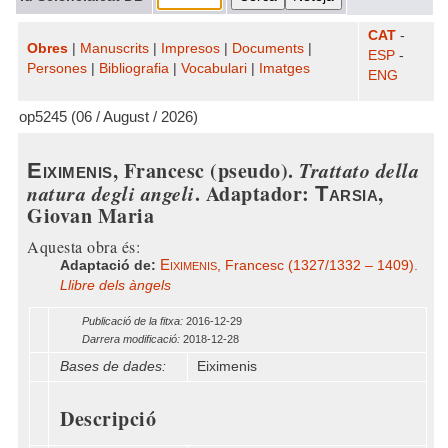
CAT
-
Obres
|
Manuscrits
|
Impresos
|
Documents
|
ESP
-
Persones
|
Bibliografia
|
Vocabulari
|
Imatges
ENG
op5245 (06 / August / 2026)
, Francesc (pseudo).
Trattato della
Eiximenis
natura degli angeli
. Adaptador:
,
Tarsia
Giovan Maria
Aquesta obra és:
Eiximenis
Adaptació de:
, Francesc (1327/1332 – 1409).
Llibre dels àngels
Publicació de la fitxa:
2016-12-29
Darrera modificació:
2018-12-28
Bases de dades:
Eiximenis
Descripció