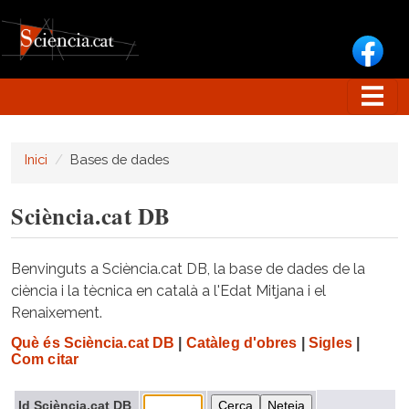
Vés al contingut
Inici
Bases de dades
Sciència.cat DB
Benvinguts a Sciència.cat DB, la base de dades de la
ciència i la tècnica en català a l'Edat Mitjana i el
Renaixement.
Què és Sciència.cat DB
|
Catàleg d'obres
|
Sigles
|
Com citar
Id Sciència.cat DB