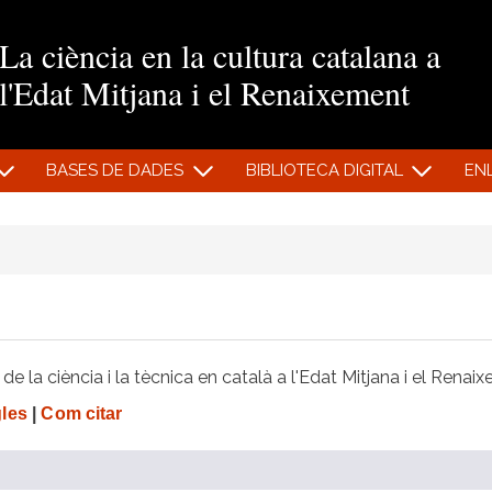
Vés al contingut
La ciència en la cultura catalana a
l'Edat Mitjana i el Renaixement
BASES DE DADES
BIBLIOTECA DIGITAL
EN
e la ciència i la tècnica en català a l'Edat Mitjana i el Renai
gles
|
Com citar