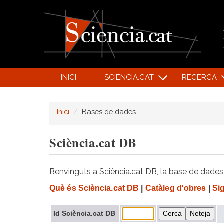
INICI
SCIÈNCIA.CAT
RECERCA
Inici
Bases de dades
Sciència.cat DB
Benvinguts a Sciència.cat DB, la base de dades d
Què és Sciència.cat DB
|
Catàleg d'obres
|
Si
Id Sciència.cat DB