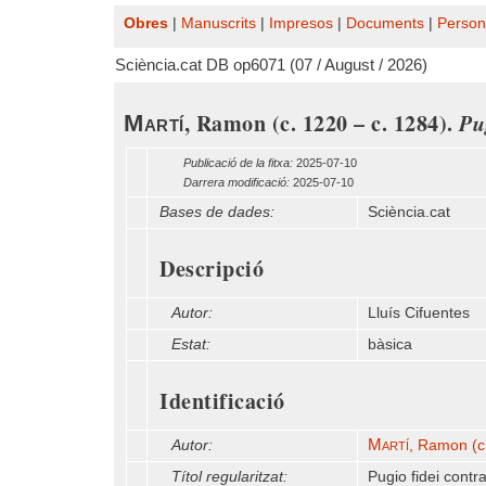
Obres
|
Manuscrits
|
Impresos
|
Documents
|
Person
Sciència.cat DB op6071 (07 / August / 2026)
, Ramon (c. 1220 – c. 1284).
Pu
Martí
Publicació de la fitxa:
2025-07-10
Darrera modificació:
2025-07-10
Bases de dades:
Sciència.cat
Descripció
Autor:
Lluís Cifuentes
Estat:
bàsica
Identificació
Martí
Autor:
, Ramon (c
Títol regularitzat:
Pugio fidei contr