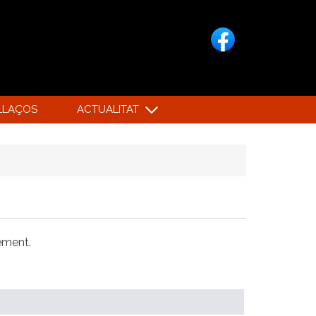
LLAÇOS
ACTUALITAT
xement.