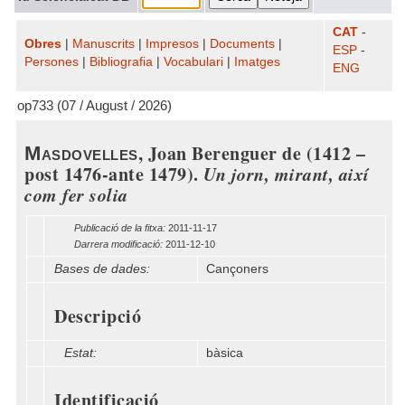
CAT
-
Obres
|
Manuscrits
|
Impresos
|
Documents
|
ESP
-
Persones
|
Bibliografia
|
Vocabulari
|
Imatges
ENG
op733 (07 / August / 2026)
, Joan Berenguer de (1412 –
Masdovelles
post 1476-ante 1479).
Un jorn, mirant, així
com fer solia
Publicació de la fitxa:
2011-11-17
Darrera modificació:
2011-12-10
Bases de dades:
Cançoners
Descripció
Estat:
bàsica
Identificació