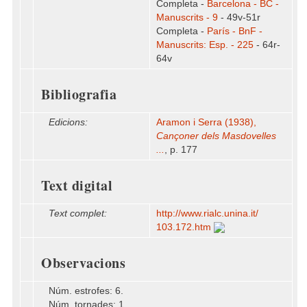
Completa -
Barcelona - BC -
Manuscrits - 9
- 49v-51r
Completa -
París - BnF -
Manuscrits: Esp. - 225
- 64r-
64v
Bibliografia
Edicions:
Aramon i Serra (1938),
Cançoner dels Masdovelles
...
, p. 177
Text digital
Text complet:
http:/​/​www.rialc.unina.it/​
103.172.htm
Observacions
Núm. estrofes: 6.
Núm. tornades: 1.