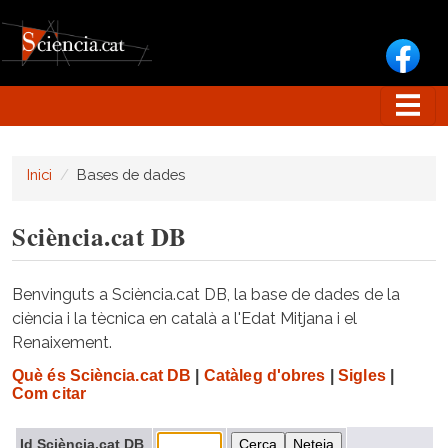
Vés al contingut
Inici
Bases de dades
Sciència.cat DB
Benvinguts a Sciència.cat DB, la base de dades de la
ciència i la tècnica en català a l'Edat Mitjana i el
Renaixement.
Què és Sciència.cat DB
|
Catàleg d'obres
|
Sigles
|
Com citar
Id Sciència.cat DB