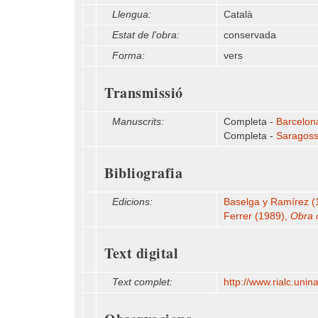
Llengua:
Català
Estat de l'obra:
conservada
Forma:
vers
Transmissió
Manuscrits:
Completa -
Barcelona
Completa -
Saragoss
Bibliografia
Edicions:
Baselga y Ramírez (
Ferrer (1989),
Obra 
Text digital
Text complet:
http:/​/​www.rialc.unin