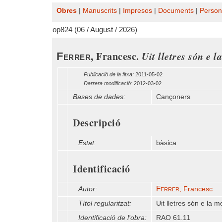
Obres
|
Manuscrits
|
Impresos
|
Documents
|
Person
op824 (06 / August / 2026)
, Francesc.
Uit lletres són e l
Ferrer
Publicació de la fitxa:
2011-05-02
Darrera modificació:
2012-03-02
Bases de dades:
Cançoners
Descripció
Estat:
bàsica
Identificació
Ferrer
Autor:
, Francesc
Títol regularitzat:
Uit lletres són e la m
Identificació de l'obra:
RAO 61.11