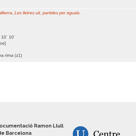
llterra,
Les lletres uit, partides per eguals
.
 10´ 10´
ce]
a rima (z1)
ocumentació Ramon Llull
 de Barcelona