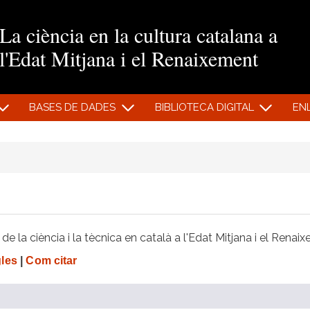
Vés al contingut
La ciència en la cultura catalana a
l'Edat Mitjana i el Renaixement
BASES DE DADES
BIBLIOTECA DIGITAL
EN
e la ciència i la tècnica en català a l'Edat Mitjana i el Renai
gles
|
Com citar