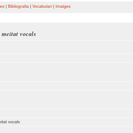
es
|
Bibliografia
|
Vocabulari
|
Imatges
a meitat vocals
eitat vocals