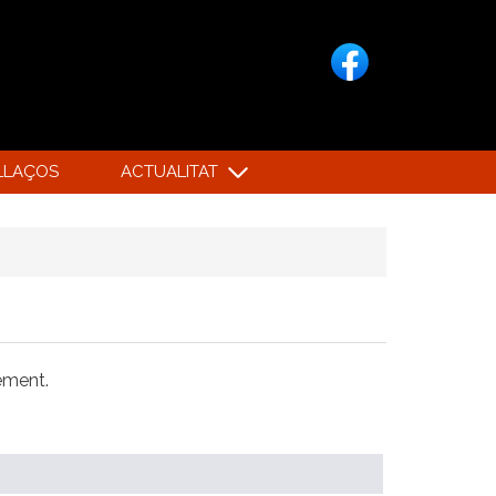
LLAÇOS
ACTUALITAT
xement.