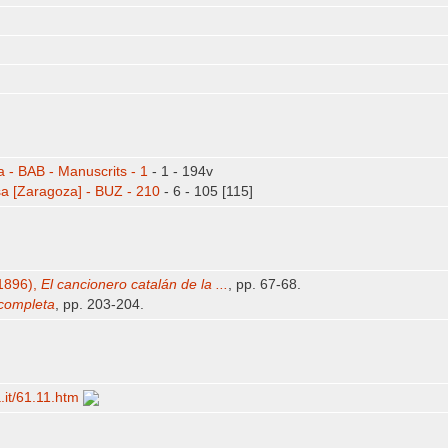
 - BAB - Manuscrits - 1
- 1 - 194v
a [Zaragoza] - BUZ - 210
- 6 - 105 [115]
1896),
El cancionero catalán de la ...
, pp. 67-68.
completa
, pp. 203-204.
a.it/​61.11.htm