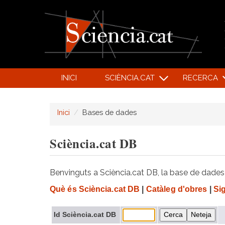
INICI
SCIÈNCIA.CAT
RECERCA
Inici
Bases de dades
Sciència.cat DB
Benvinguts a Sciència.cat DB, la base de dades d
Què és Sciència.cat DB
|
Catàleg d'obres
|
Si
Id Sciència.cat DB