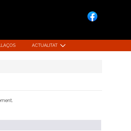
LLAÇOS
ACTUALITAT
xement.