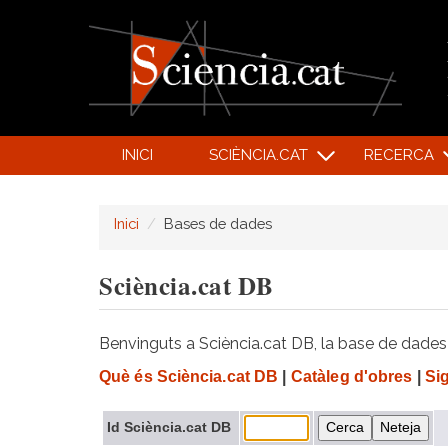
INICI
SCIÈNCIA.CAT
RECERCA
Inici
Bases de dades
Sciència.cat DB
Benvinguts a Sciència.cat DB, la base de dades d
Què és Sciència.cat DB
|
Catàleg d'obres
|
Si
Id Sciència.cat DB