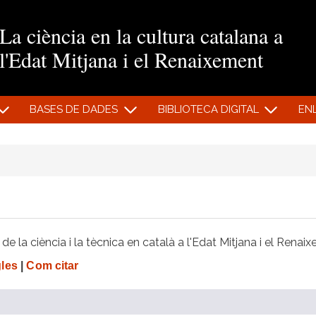
Vés al contingut
La ciència en la cultura catalana a
l'Edat Mitjana i el Renaixement
BASES DE DADES
BIBLIOTECA DIGITAL
EN
e la ciència i la tècnica en català a l'Edat Mitjana i el Renai
gles
|
Com citar