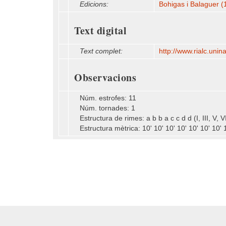
Edicions:
Bohigas i Balaguer 
Text digital
Text complet:
http:/​/​www.rialc.unin
Observacions
Núm. estrofes: 11
Núm. tornades: 1
Estructura de rimes: a b b a c c d d (I, III, V, VII
Estructura mètrica: 10' 10' 10' 10' 10' 10' 10' 10' (I