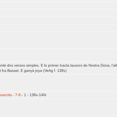
onté dos versos simples. E lo primer tracta lausors de Nostra Dona; l'al
t fra Basset. E ganyà joya (VeAg f. 138v)
uscrits - 7-8
- 1 - 138v-140r