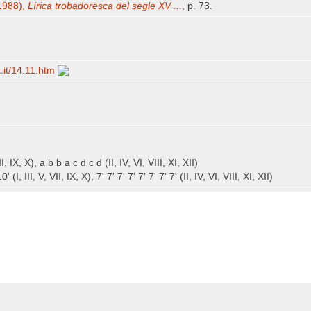
(1988),
Lírica trobadoresca del segle XV ...
, p. 73.
a.it/​14.11.htm
, IX, X), a b b a c d c d (II, IV, VI, VIII, XI, XII)
, III, V, VII, IX, X), 7' 7' 7' 7' 7' 7' 7' 7' (II, IV, VI, VIII, XI, XII)