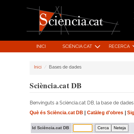
INICI
SCIÈNCIA.CAT
RECERCA
Inici
Bases de dades
Sciència.cat DB
Benvinguts a Sciència.cat DB, la base de dades d
Què és Sciència.cat DB
|
Catàleg d'obres
|
Si
Id Sciència.cat DB