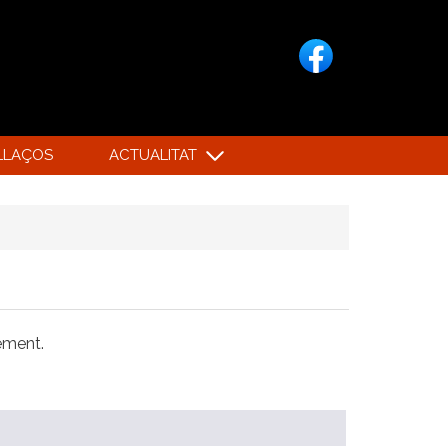
LLAÇOS
ACTUALITAT
xement.