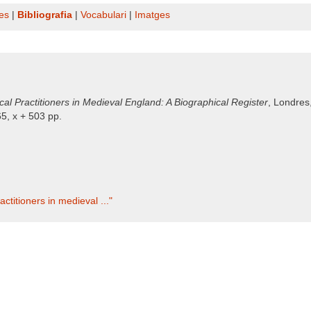
es
|
Bibliografia
|
Vocabulari
|
Imatges
al Practitioners in Medieval England: A Biographical Register
, Londres
65, x + 503 pp.
ctitioners in medieval ..."