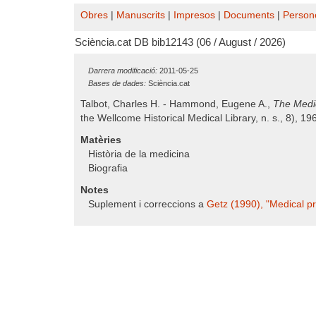
Obres
|
Manuscrits
|
Impresos
|
Documents
|
Person
Sciència.cat DB bib12143 (06 / August / 2026)
Darrera modificació:
2011-05-25
Bases de dades:
Sciència.cat
Talbot, Charles H. - Hammond, Eugene A.,
The Medic
the Wellcome Historical Medical Library, n. s., 8), 19
Matèries
Història de la medicina
Biografia
Notes
Suplement i correccions a
Getz (1990), "Medical pra