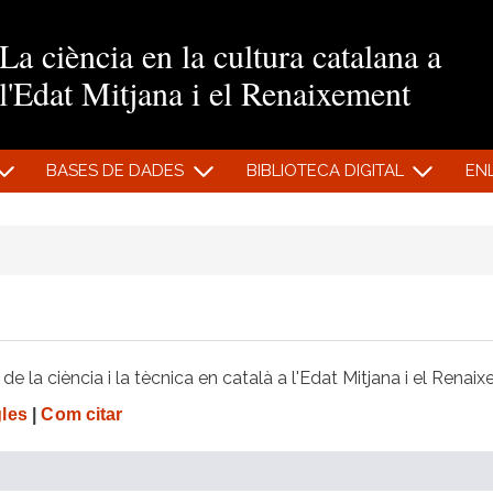
Vés al contingut
La ciència en la cultura catalana a
l'Edat Mitjana i el Renaixement
BASES DE DADES
BIBLIOTECA DIGITAL
EN
e la ciència i la tècnica en català a l'Edat Mitjana i el Renai
gles
|
Com citar