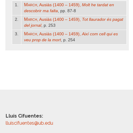
March
1.
, Ausiàs (1400 – 1459),
Molt he tardat en
descobrir ma falta
, pp. 87-8
March
2.
, Ausiàs (1400 – 1459),
Tot llaurador és pagat
del jornal
, p. 253
March
3.
, Ausiàs (1400 – 1459),
Així com cell qui es
veu prop de la mort
, p. 254
Lluís Cifuentes:
lluiscifuentes@ub.edu