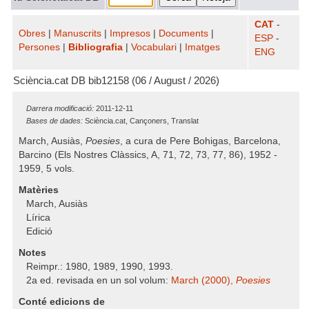
CAT
-
Obres
|
Manuscrits
|
Impresos
|
Documents
|
ESP
-
Persones
|
Bibliografia
|
Vocabulari
|
Imatges
ENG
Sciència.cat DB bib12158 (06 / August / 2026)
Darrera modificació:
2011-12-11
Bases de dades:
Sciència.cat, Cançoners, Translat
March, Ausiàs,
Poesies
, a cura de Pere Bohigas, Barcelona,
Barcino (Els Nostres Clàssics, A, 71, 72, 73, 77, 86), 1952 -
1959, 5 vols.
Matèries
March, Ausiàs
Lírica
Edició
Notes
Reimpr.: 1980, 1989, 1990, 1993.
2a ed. revisada en un sol volum:
March (2000),
Poesies
Conté edicions de