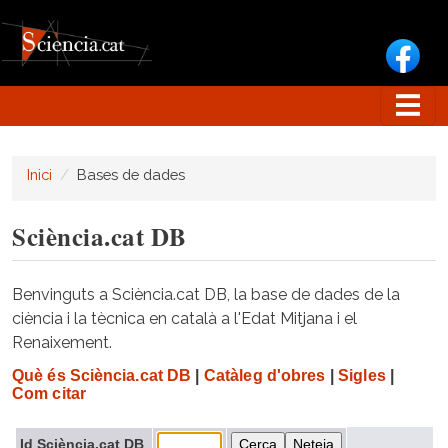
Vés al contingut
Inici
Bases de dades
Sciència.cat DB
Benvinguts a Sciència.cat DB, la base de dades de la
ciència i la tècnica en català a l'Edat Mitjana i el
Renaixement.
Què és Sciència.cat DB
|
Catàleg d'obres
|
Sigles
|
Com citar
Id Sciència.cat DB