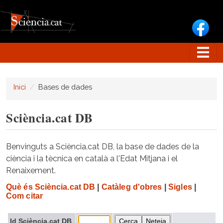
Vés al contingut
Inici
Bases de dades
Sciència.cat DB
Benvinguts a Sciència.cat DB, la base de dades de la
ciència i la tècnica en català a l'Edat Mitjana i el
Renaixement.
Què és Sciència.cat DB
|
Catàleg d'obres
|
Sigles
|
Com citar
Id Sciència.cat DB