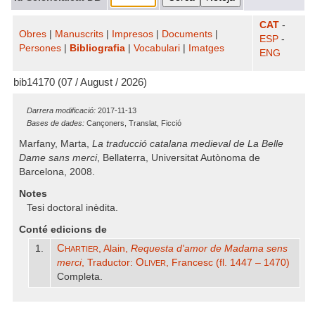
CAT
-
Obres
|
Manuscrits
|
Impresos
|
Documents
|
ESP
-
Persones
|
Bibliografia
|
Vocabulari
|
Imatges
ENG
bib14170 (07 / August / 2026)
Darrera modificació:
2017-11-13
Bases de dades:
Cançoners, Translat, Ficció
Marfany, Marta,
La traducció catalana medieval de La Belle
Dame sans merci
, Bellaterra, Universitat Autònoma de
Barcelona, 2008.
Notes
Tesi doctoral inèdita.
Conté edicions de
Chartier
1.
, Alain,
Requesta d'amor de Madama sens
Oliver
merci
, Traductor:
, Francesc (fl. 1447 – 1470)
Completa.