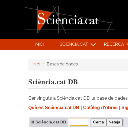
INICI
SCIÈNCIA.CAT
RECERCA
Inici
Bases de dades
Sciència.cat DB
Benvinguts a Sciència.cat DB, la base de dades d
Què és Sciència.cat DB
|
Catàleg d'obres
|
Si
Id Sciència.cat DB