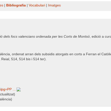
es
|
Bibliografia
|
Vocabulari
|
Imatges
ció dels focs valencians ordenada per les Corts de Montsó
, edició a cu
València, ordenat arran dels subsidis atorgats en corts a Ferran el Catò
Reial, 514, 514 bis i 514 ter).
&lpg=PP ...
tualitzat)
alència)