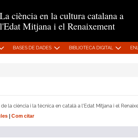
Vés al contingut
La ciència en la cultura catalana a
l'Edat Mitjana i el Renaixement
BASES DE DADES
BIBLIOTECA DIGITAL
EN
e la ciència i la tècnica en català a l'Edat Mitjana i el Renai
gles
|
Com citar