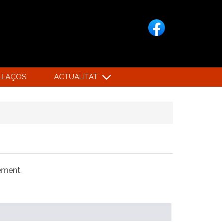
LLAÇOS
ACTUALITAT
xement.