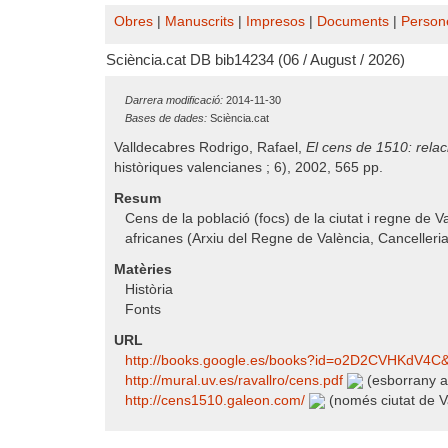
Obres
|
Manuscrits
|
Impresos
|
Documents
|
Person
Sciència.cat DB bib14234 (06 / August / 2026)
Darrera modificació:
2014-11-30
Bases de dades:
Sciència.cat
Valldecabres Rodrigo, Rafael,
El cens de 1510: rela
històriques valencianes ; 6), 2002, 565 pp.
Resum
Cens de la població (focs) de la ciutat i regne de 
africanes (Arxiu del Regne de València, Cancelleria 
Matèries
Història
Fonts
URL
http:/​/​books.google.es/​books?id=o2D2CVHKdV4C​
http:/​/​mural.uv.es/​ravallro/​cens.pdf
(esborrany ac
http:/​/​cens1510.galeon.com/​
(només ciutat de V