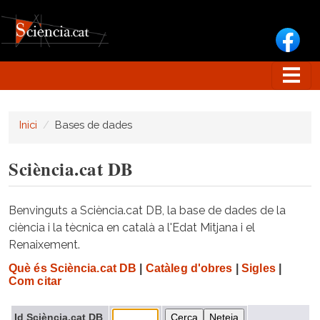
Vés al contingut
Inici
Bases de dades
Sciència.cat DB
Benvinguts a Sciència.cat DB, la base de dades de la
ciència i la tècnica en català a l'Edat Mitjana i el
Renaixement.
Què és Sciència.cat DB
|
Catàleg d'obres
|
Sigles
|
Com citar
Id Sciència.cat DB