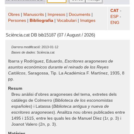
CAT
-
Obres
|
Manuscrits
|
Impresos
|
Documents
|
ESP
-
Persones
|
Bibliografia
|
Vocabulari
|
Imatges
ENG
Sciència.cat DB bib15187 (07 / August / 2026)
Darrera modificació:
2013-01-12
Bases de dades:
Sciència.cat
Ibarra y Rodríguez, Eduardo,
Escritores aragoneses de
asuntos económicos durante el reinado de los Reyes
Católicos
, Saragossa, Tip. La Académica F. Martínez, 1935, 8
pp.
Resum
Breu anàlisi d'obres aragoneses del tema, extretes dels
catàlegs de Colmerro (
Biblioteca de los esconomistas
españoles
) i Latassa (
Biblioteca antigua y nueva de
escritores aragoneses
). Analitza nou obres publicades entre
1495 i 1515, entre les quals les de Manuel Díez (1r, p. 3) i
Joanot Valero (2n, p. 3).
Matèries