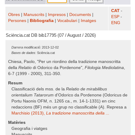
CAT
-
Obres
|
Manuscrits
|
Impresos
|
Documents
|
ESP
-
Persones
|
Bibliografia
|
Vocabulari
|
Imatges
ENG
Sciència.cat DB bib17795 (07 / August / 2026)
Darrera modificació:
2013-12-02
Bases de dades:
Sciència.cat
Chiesa, Paolo, "Per un riordino della tradizione manoscritta
della
Relatio
di Odorico da Pordenone",
Filologia Mediolatina
,
6-7 (1999 - 2000), 311-350.
Resum
Classificació dels mss. de la
Relatio de mirabilibus
orientalium Tatarorum
d'Odorico da Pordenone (Odoricus de
Portu Naonis OFM, n. 1265 ca., m. 14-1-1331) en cinc
redaccions (BF) més un grup no classificable (A). Represa a
Marchisio (2013),
La tradizione manoscritta della ...
Matèries
Geografia i viatges
Manuscrits