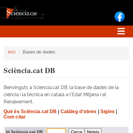
Vés al contingut
Inici
Bases de dades
Sciència.cat DB
Benvinguts a Sciència.cat DB, la base de dades de la
ciència i la tècnica en català a l'Edat Mitjana i el
Renaixement.
Què és Sciència.cat DB
|
Catàleg d'obres
|
Sigles
|
Com citar
Id Sciència.cat DB