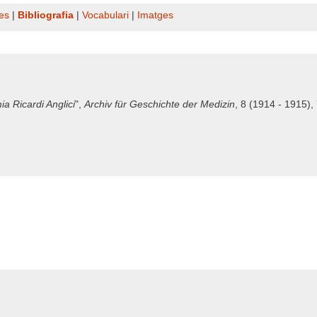
es
|
Bibliografia
|
Vocabulari
|
Imatges
a Ricardi Anglici
",
Archiv für Geschichte der Medizin
, 8 (1914 - 1915),