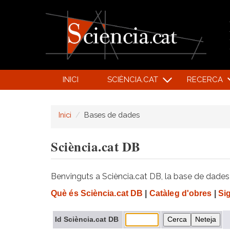
INICI
SCIÈNCIA.CAT
RECERCA
Inici
Bases de dades
Sciència.cat DB
Benvinguts a Sciència.cat DB, la base de dades d
Què és Sciència.cat DB
|
Catàleg d'obres
|
Si
Id Sciència.cat DB