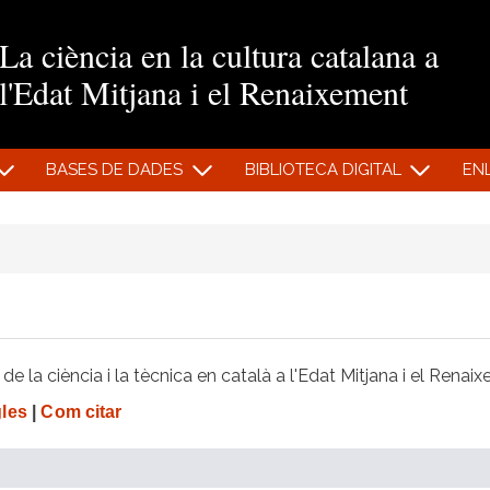
Vés al contingut
La ciència en la cultura catalana a
l'Edat Mitjana i el Renaixement
BASES DE DADES
BIBLIOTECA DIGITAL
EN
e la ciència i la tècnica en català a l'Edat Mitjana i el Renai
gles
|
Com citar