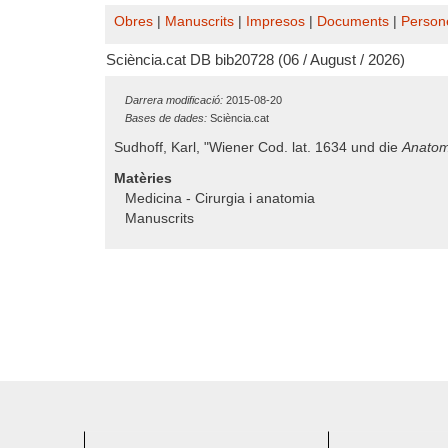
Obres
|
Manuscrits
|
Impresos
|
Documents
|
Person
Sciència.cat DB bib20728 (06 / August / 2026)
Darrera modificació:
2015-08-20
Bases de dades:
Sciència.cat
Sudhoff, Karl, "Wiener Cod. lat. 1634 und die
Anatomi
Matèries
Medicina - Cirurgia i anatomia
Manuscrits