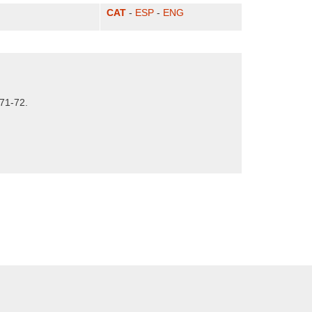
CAT
-
ESP
-
ENG
 71-72.