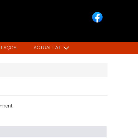
LLAÇOS
ACTUALITAT
xement.