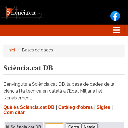
Vés al contingut
Inici
Bases de dades
Sciència.cat DB
Benvinguts a Sciència.cat DB, la base de dades de la
ciència i la tècnica en català a l'Edat Mitjana i el
Renaixement.
Què és Sciència.cat DB
|
Catàleg d'obres
|
Sigles
|
Com citar
Id Sciència.cat DB