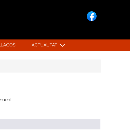
LLAÇOS
ACTUALITAT
xement.