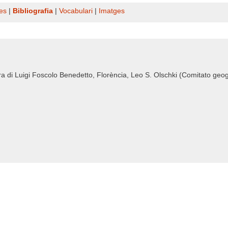
es
|
Bibliografia
|
Vocabulari
|
Imatges
ra di Luigi Foscolo Benedetto, Florència, Leo S. Olschki (Comitato geogr