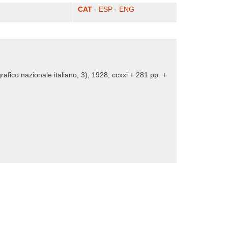
CAT
-
ESP
-
ENG
afico nazionale italiano, 3), 1928, ccxxi + 281 pp. +