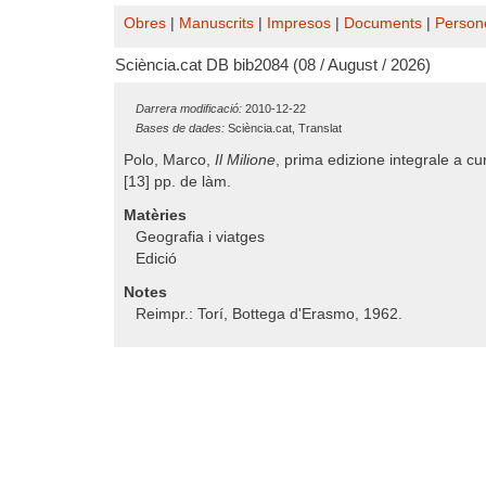
Obres
|
Manuscrits
|
Impresos
|
Documents
|
Person
Sciència.cat DB bib2084 (08 / August / 2026)
Darrera modificació:
2010-12-22
Bases de dades:
Sciència.cat, Translat
Polo, Marco,
Il Milione
, prima edizione integrale a cu
[13] pp. de làm.
Matèries
Geografia i viatges
Edició
Notes
Reimpr.: Torí, Bottega d'Erasmo, 1962.