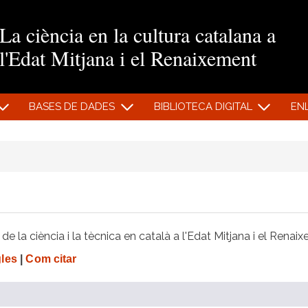
Vés al contingut
La ciència en la cultura catalana a
l'Edat Mitjana i el Renaixement
BASES DE DADES
BIBLIOTECA DIGITAL
EN
e la ciència i la tècnica en català a l'Edat Mitjana i el Renai
gles
|
Com citar