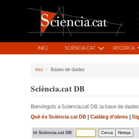
INICI
SCIÈNCIA.CAT
RECERCA
Inici
Bases de dades
Sciència.cat DB
Benvinguts a Sciència.cat DB, la base de dades d
Què és Sciència.cat DB
|
Catàleg d'obres
|
Si
Id Sciència.cat DB