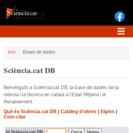
Vés al contingut
Inici
Bases de dades
Sciència.cat DB
Benvinguts a Sciència.cat DB, la base de dades de la
ciència i la tècnica en català a l'Edat Mitjana i el
Renaixement.
Què és Sciència.cat DB
|
Catàleg d'obres
|
Sigles
|
Com citar
Id Sciència.cat DB