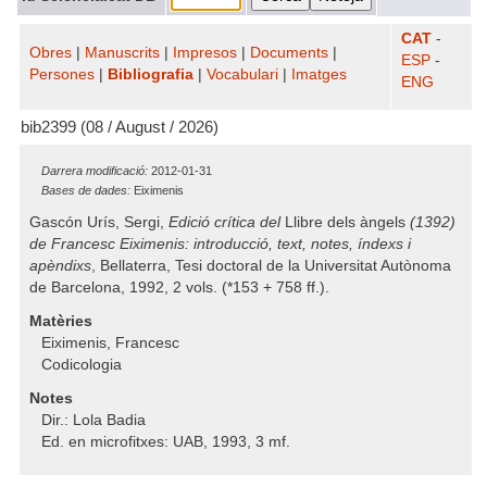
CAT
-
Obres
|
Manuscrits
|
Impresos
|
Documents
|
ESP
-
Persones
|
Bibliografia
|
Vocabulari
|
Imatges
ENG
bib2399 (08 / August / 2026)
Darrera modificació:
2012-01-31
Bases de dades:
Eiximenis
Gascón Urís, Sergi,
Edició crítica del
Llibre dels àngels
(1392)
de Francesc Eiximenis: introducció, text, notes, índexs i
apèndixs
, Bellaterra, Tesi doctoral de la Universitat Autònoma
de Barcelona, 1992, 2 vols. (*153 + 758 ff.).
Matèries
Eiximenis, Francesc
Codicologia
Notes
Dir.: Lola Badia
Ed. en microfitxes: UAB, 1993, 3 mf.