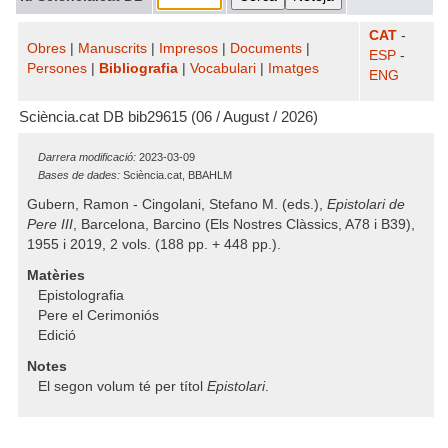
CAT
-
Obres
|
Manuscrits
|
Impresos
|
Documents
|
ESP
-
Persones
|
Bibliografia
|
Vocabulari
|
Imatges
ENG
Sciència.cat DB bib29615 (06 / August / 2026)
Darrera modificació:
2023-03-09
Bases de dades:
Sciència.cat, BBAHLM
Gubern, Ramon - Cingolani, Stefano M. (eds.),
Epistolari de
Pere III
, Barcelona, Barcino (Els Nostres Clàssics, A78 i B39),
1955 i 2019, 2 vols. (188 pp. + 448 pp.).
Matèries
Epistolografia
Pere el Cerimoniós
Edició
Notes
El segon volum té per títol
Epistolari
.