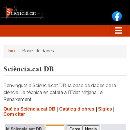
Vés al contingut
Inici
Bases de dades
Sciència.cat DB
Benvinguts a Sciència.cat DB, la base de dades de la
ciència i la tècnica en català a l'Edat Mitjana i el
Renaixement.
Què és Sciència.cat DB
|
Catàleg d'obres
|
Sigles
|
Com citar
Id Sciència.cat DB