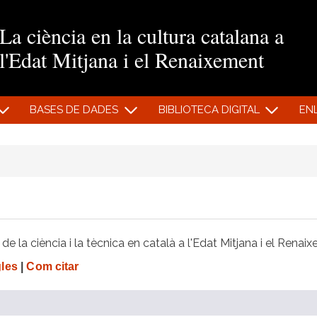
Vés al contingut
La ciència en la cultura catalana a
l'Edat Mitjana i el Renaixement
BASES DE DADES
BIBLIOTECA DIGITAL
EN
e la ciència i la tècnica en català a l'Edat Mitjana i el Renai
gles
|
Com citar