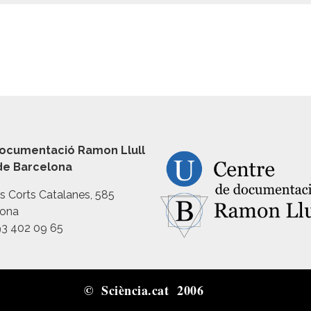
ocumentació Ramon Llull
 de Barcelona
es Corts Catalanes, 585
lona
93 402 09 65
© Sciència.cat 2006