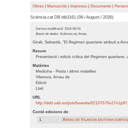
Obres
|
Manuscrits
|
Impresos
|
Documents
|
Person
Sciència.cat DB bib3161 (08 / August / 2026)
Darrera modificació:
2016-08-03
Bases de dades:
Sciència.cat, Arnau
Giralt, Sebastià, "El
Regimen quartane
atribuït a Arn
Resum
Presentació i edició crítica del
Regimen quartane
, 
Matèries
Medicina - Pesta i altres malalties
Vilanova, Arnau de
Edició
Llatí
URL
http:/​/​ddd.uab.es/​pub/​faventia/​02107570v27n1p9
Conté edicions de
Arnau de Vilanova (autoria dubtos
1.