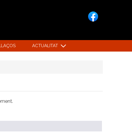
LLAÇOS
ACTUALITAT
xement.