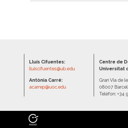
Lluís Cifuentes:
Centre de D
lluiscifuentes@ub.edu
Universitat
Antònia Carré:
Gran Via de l
acarrep@uoc.edu
08007 Barce
Telèfon: +34 