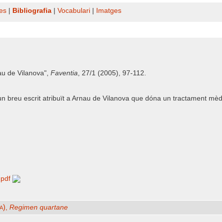
es
|
Bibliografia
|
Vocabulari
|
Imatges
au de Vilanova",
Faventia
, 27/1 (2005), 97-112.
un breu escrit atribuït a Arnau de Vilanova que dóna un tractament mèd
7.pdf
a)
,
Regimen quartane