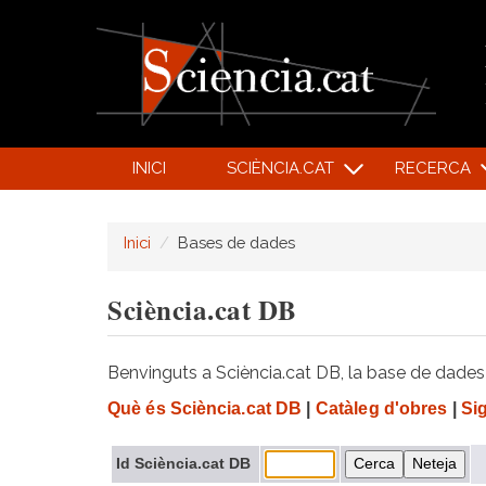
INICI
SCIÈNCIA.CAT
RECERCA
Inici
Bases de dades
Sciència.cat DB
Benvinguts a Sciència.cat DB, la base de dades d
Què és Sciència.cat DB
|
Catàleg d'obres
|
Si
Id Sciència.cat DB