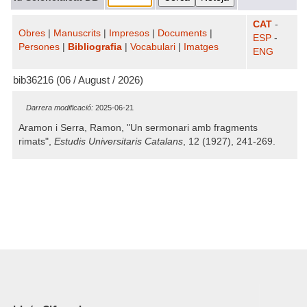
CAT
-
Obres
|
Manuscrits
|
Impresos
|
Documents
|
ESP
-
Persones
|
Bibliografia
|
Vocabulari
|
Imatges
ENG
bib36216 (06 / August / 2026)
Darrera modificació:
2025-06-21
Aramon i Serra, Ramon, "Un sermonari amb fragments
rimats",
Estudis Universitaris Catalans
, 12 (1927), 241-269.