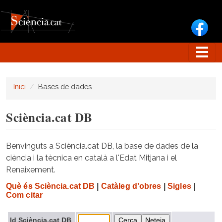
Vés al contingut
Inici
Bases de dades
Sciència.cat DB
Benvinguts a Sciència.cat DB, la base de dades de la
ciència i la tècnica en català a l'Edat Mitjana i el
Renaixement.
Què és Sciència.cat DB
|
Catàleg d'obres
|
Sigles
|
Com citar
Id Sciència.cat DB