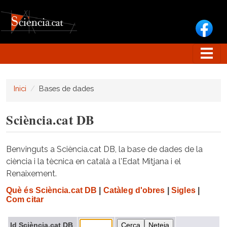
Vés al contingut
Inici
Bases de dades
Sciència.cat DB
Benvinguts a Sciència.cat DB, la base de dades de la
ciència i la tècnica en català a l'Edat Mitjana i el
Renaixement.
Què és Sciència.cat DB
|
Catàleg d'obres
|
Sigles
|
Com citar
Id Sciència.cat DB