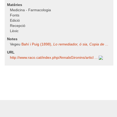
Matèries
Medicina - Farmacologia
Fonts
Edició
Recepció
Lèxic
Notes
Vegeu
Bahí i Puig (1898),
Lo remediador, ó sia, Copia de ...
URL
http:/​/​www.raco.cat/​index.php/​AnnalsGironins/​articl ...