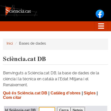
Vés al contingut
Inici
Bases de dades
Sciència.cat DB
Benvinguts a Sciència.cat DB, la base de dades de la
ciència i la tècnica en català a l'Edat Mitjana i el
Renaixement.
Què és Sciència.cat DB
|
Catàleg d'obres
|
Sigles
|
Com citar
Id Sciència.cat DB