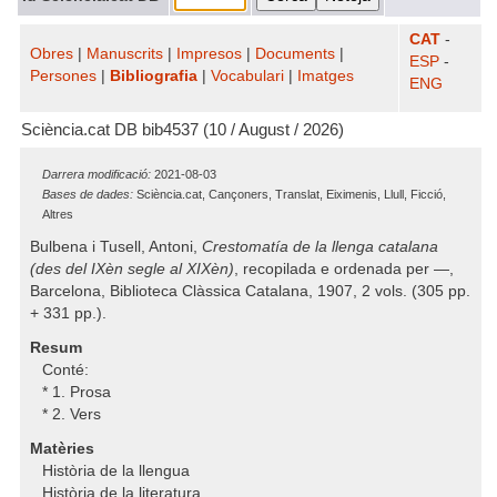
CAT
-
Obres
|
Manuscrits
|
Impresos
|
Documents
|
ESP
-
Persones
|
Bibliografia
|
Vocabulari
|
Imatges
ENG
Sciència.cat DB bib4537 (10 / August / 2026)
Darrera modificació:
2021-08-03
Bases de dades:
Sciència.cat, Cançoners, Translat, Eiximenis, Llull, Ficció,
Altres
Bulbena i Tusell, Antoni,
Crestomatía de la llenga catalana
(des del IXèn segle al XIXèn)
, recopilada e ordenada per —,
Barcelona, Biblioteca Clàssica Catalana, 1907, 2 vols. (305 pp.
+ 331 pp.).
Resum
Conté:
* 1. Prosa
* 2. Vers
Matèries
Història de la llengua
Història de la literatura