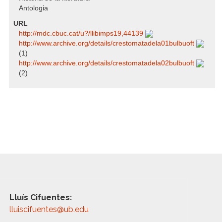
Antologia
URL
http:/​/​mdc.cbuc.cat/​u?/​llibimps19,44139
http:/​/​www.archive.org/​details/​crestomatadela01bulbuoft
(1)
http:/​/​www.archive.org/​details/​crestomatadela02bulbuoft
(2)
Lluís Cifuentes:
lluiscifuentes@ub.edu