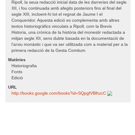
Ripoll, la seua redacció inicial data de les darreries del segle
XII, i fou continuada amb afegits posteriors fins al final del
segle XIII, incloent-hi tot el regnat de Jaume I el
Conqueridor. Aquesta edició es complementa amb altres
textos historiogràfics vinculats a Ripoll, com la Brevis
Historia, una crònica de la història del monestir redactada a
mitjan segle XII, sens dubte basada en la documentació de
l'arxiu monàstic i que va ser utilitzada com a material per a la
primera redacció de la Gesta Comitum.
Matèries
Historiografia
Fonts
Edició
URL
http:/​/​books.google.com/​books?id=SQpgfVBlhzcC