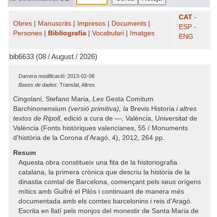
CAT
-
Obres
|
Manuscrits
|
Impresos
|
Documents
|
ESP
-
Persones
|
Bibliografia
|
Vocabulari
|
Imatges
ENG
bib6633 (08 / August / 2026)
Darrera modificació:
2013-02-08
Bases de dades:
Translat, Altres
Cingolani, Stefano Maria,
Les
Gesta Comitum
Barchinonensium
(versió primitiva), la
Brevis Historia
i altres
textos de Ripoll
, edició a cura de —, València, Universitat de
València (Fonts històriques valencianes, 55 / Monuments
d'història de la Corona d'Aragó, 4), 2012, 264 pp.
Resum
Aquesta obra constitueix una fita de la historiografia
catalana, la primera crònica que descriu la història de la
dinastia comtal de Barcelona, començant pels seus orígens
mítics amb Guifré el Pilós i continuant de manera més
documentada amb els comtes barcelonins i reis d'Aragó.
Escrita en llatí pels monjos del monestir de Santa Maria de