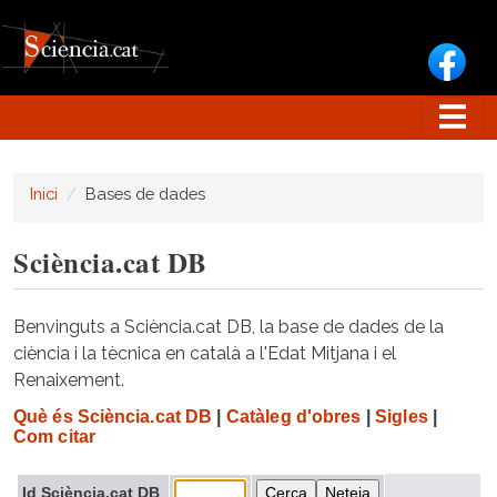
Vés al contingut
Inici
Bases de dades
Sciència.cat DB
Benvinguts a Sciència.cat DB, la base de dades de la
ciència i la tècnica en català a l'Edat Mitjana i el
Renaixement.
Què és Sciència.cat DB
|
Catàleg d'obres
|
Sigles
|
Com citar
Id Sciència.cat DB