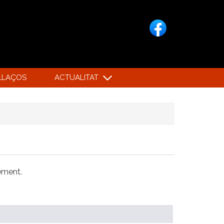
LLAÇOS
ACTUALITAT
xement.