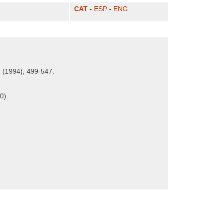
CAT
-
ESP
-
ENG
7 (1994), 499-547.
0).