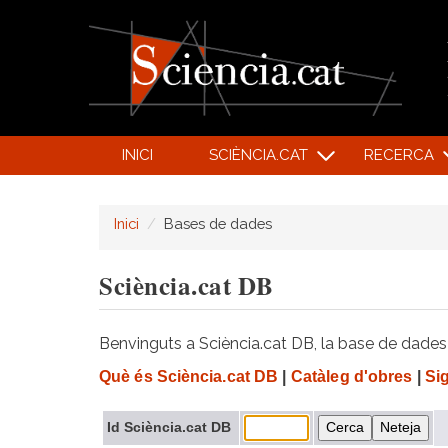
INICI
SCIÈNCIA.CAT
RECERCA
Inici
Bases de dades
Sciència.cat DB
Benvinguts a Sciència.cat DB, la base de dades d
Què és Sciència.cat DB
|
Catàleg d'obres
|
Si
Id Sciència.cat DB