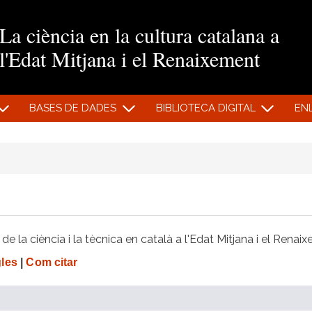
Vés al contingut
La ciència en la cultura catalana a
l'Edat Mitjana i el Renaixement
BASES DE DADES
BIBLIOTECA DIGITAL
EN
e la ciència i la tècnica en català a l'Edat Mitjana i el Renai
gles
|
Com citar