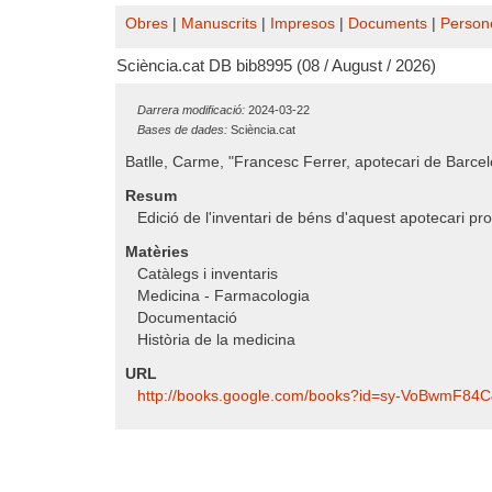
Obres
|
Manuscrits
|
Impresos
|
Documents
|
Person
Sciència.cat DB bib8995 (08 / August / 2026)
Darrera modificació:
2024-03-22
Bases de dades:
Sciència.cat
Batlle, Carme, "Francesc Ferrer, apotecari de Barcel
Resum
Edició de l'inventari de béns d'aquest apotecari pr
Matèries
Catàlegs i inventaris
Medicina - Farmacologia
Documentació
Història de la medicina
URL
http:/​/​books.google.com/​books?id=sy-VoBwmF8