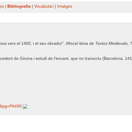
es
|
Bibliografia
|
Vocabulari
|
Imatges
ona vers el 1400, i el seu obrador",
Miscel·lània de Textos Medievals
, 
ocedent de Girona i estudi de l'encant, que no transcriu (Barcelona, 141
4C​&pg=PA499