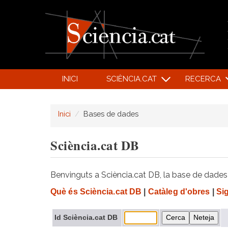
INICI
SCIÈNCIA.CAT
RECERCA
Inici
Bases de dades
Sciència.cat DB
Benvinguts a Sciència.cat DB, la base de dades d
Què és Sciència.cat DB
|
Catàleg d'obres
|
Si
Id Sciència.cat DB