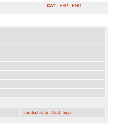
CAT
-
ESP
-
ENG
Handschriften: Cod. hisp.