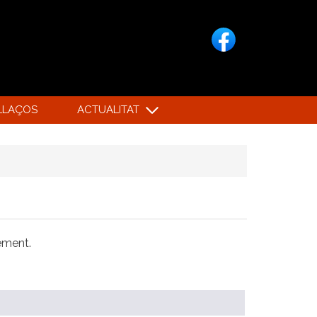
LLAÇOS
ACTUALITAT
xement.