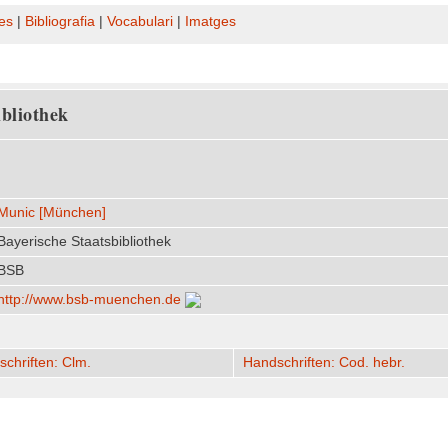
es
|
Bibliografia
|
Vocabulari
|
Imatges
bliothek
Munic [München]
Bayerische Staatsbibliothek
BSB
http:/​/​www.bsb-muenchen.de
chriften: Clm.
Handschriften: Cod. hebr.