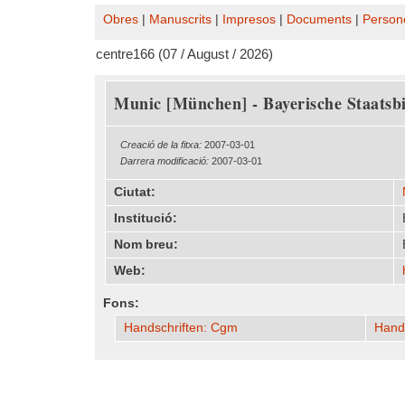
Obres
|
Manuscrits
|
Impresos
|
Documents
|
Person
centre166 (07 / August / 2026)
Munic [München] - Bayerische Staatsbi
Creació de la fitxa:
2007-03-01
Darrera modificació:
2007-03-01
Ciutat:
Institució:
Nom breu:
Web:
Fons:
Handschriften: Cgm
Hands