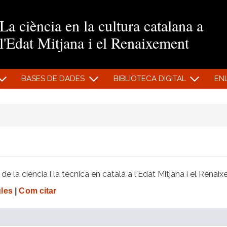
Vés al contingut
La ciència en la cultura catalana a
l'Edat Mitjana i el Renaixement
BASES DE DADES
BIBLIOTECA DIGITAL
EN
e la ciència i la tècnica en català a l'Edat Mitjana i el Renai
gles
|
Com citar