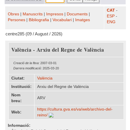
CAT
-
Obres
|
Manuscrits
|
Impresos
|
Documents
|
ESP
-
Persones
|
Bibliografia
|
Vocabulari
|
Imatges
ENG
centre285 (09 / August / 2026)
València - Arxiu del Regne de València
Creació de la fitxa:
2007-03-01
Darrera modificació:
2025-03-20
Ciutat:
València
Institució:
Arxiu del Regne de València
Nom
ARV
breu:
https:/​/​cultura.gva.es/​va/​web/​archivo-del-
Web:
reino/​
Informació: