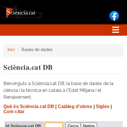
Vés al contingut
Inici
Bases de dades
Sciència.cat DB
Benvinguts a Sciència.cat DB, la base de dades de la
ciència i la tècnica en català a l'Edat Mitjana i el
Renaixement.
Què és Sciència.cat DB
|
Catàleg d'obres
|
Sigles
|
Com citar
Id Sciència.cat DB