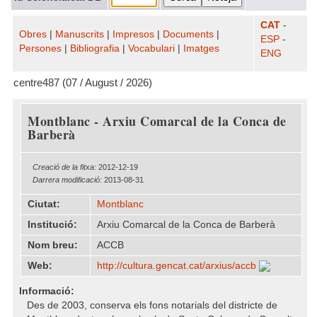
CAT
-
Obres
|
Manuscrits
|
Impresos
|
Documents
|
ESP
-
Persones
|
Bibliografia
|
Vocabulari
|
Imatges
ENG
centre487 (07 / August / 2026)
Montblanc - Arxiu Comarcal de la Conca de
Barberà
Creació de la fitxa:
2012-12-19
Darrera modificació:
2013-08-31
Ciutat:
Montblanc
Institució:
Arxiu Comarcal de la Conca de Barberà
Nom breu:
ACCB
Web:
http:/​/​cultura.gencat.cat/​arxius/​accb
Informació:
Des de 2003, conserva els fons notarials del districte de