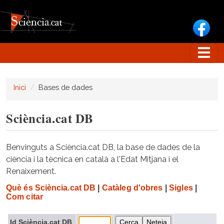
Vés al contingut
Inici
Bases de dades
Sciència.cat DB
Benvinguts a Sciència.cat DB, la base de dades de la
ciència i la tècnica en català a l'Edat Mitjana i el
Renaixement.
Què és Sciència.cat DB
|
Catàleg d'obres
|
Sigles
|
Com citar
Id Sciència.cat DB