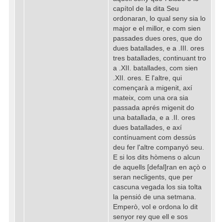
capítol de la dita Seu
ordonaran, lo qual seny sia lo
major e el millor, e com sien
passades dues ores, que do
dues batallades, e a .III. ores
tres batallades, continuant tro
a .XII. batallades, com sien
.XII. ores. E l'altre, qui
començarà a migenit, axí
mateix, com una ora sia
passada aprés migenit do
una batallada, e a .II. ores
dues batallades, e axí
contínuament com dessús
deu fer l'altre companyó seu.
E si los dits hòmens o alcun
de aquells [defal]ran en açò o
seran necligents, que per
cascuna vegada los sia tolta
la pensió de una setmana.
Emperò, vol e ordona lo dit
senyor rey que ell e sos