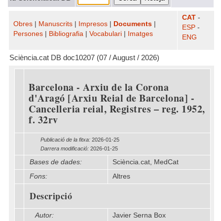
CAT
-
Obres
|
Manuscrits
|
Impresos
|
Documents
|
ESP
-
Persones
|
Bibliografia
|
Vocabulari
|
Imatges
ENG
Sciència.cat DB doc10207 (07 / August / 2026)
Barcelona - Arxiu de la Corona
d'Aragó [Arxiu Reial de Barcelona] -
Cancelleria reial, Registres – reg. 1952,
f. 32rv
Publicació de la fitxa:
2026-01-25
Darrera modificació:
2026-01-25
Bases de dades:
Sciència.cat, MedCat
Fons:
Altres
Descripció
Autor:
Javier Serna Box