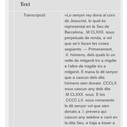
Text
Transcripció:
«Lo senyor rey dona al cors
de Jesucrist, lo qual és
representat en la Seu de
Barcelona, .M.CLXXX. sous
perpetuals de renda, e vol
que se'n facen les coses
següents: — Primerament,
.II. hòmens, dels quals lo un
vetle de mitgenit tro a migdie
e l'altre de migdie tro a
mitgenit. E mana lo dit senyor
que a cascun dels dits
hòmens sien donats .CCCLX.
sous cascun any dels dits
.M.CLXXX. sous. E los
.CCCC.LX. sous romanents
lo dit senyor vol que sien
donats a .I. prevera qui
cascun any selebre e cant en
la dita Seu, e haja a ésser a