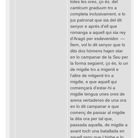
totes les ores, ço és, del
canticum graduum
tro a
completa inclusivament, e lo
jus patronat que sia del dit
senyor e aprés d'ell que
romanga a aquell qui sia rey
d'Aragó per esdevenidor. —
Ítem, vol lo dit senyor que·ls
dits dos hòmens hajen star
en lo campanar de la Seu per
la forma següent, ço és, lo un
de migdie tro a migenit e
l'altre de mitgenit tro a
migdie, e que aquell qui
començarà d'estar-hi a
migdie tengua unes ores de
arena vertaderes de una ora
en lo dit campanar e que
començ de passar al migdie
la dita ora per tal que,
passada aquella, de migdie a
avant toch una batallada en
aquell seny que·l bisbe e lo