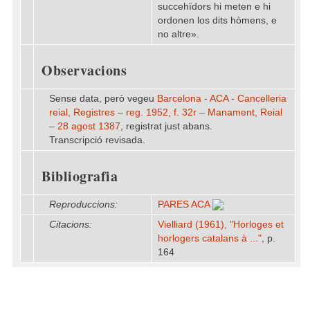
succehïdors hi meten e hi
ordonen los dits hòmens, e
no altre».
Observacions
Sense data, però vegeu
Barcelona - ACA - Cancelleria
reial, Registres – reg. 1952, f. 32r – Manament, Reial
– 28 agost 1387
, registrat just abans.
Transcripció revisada.
Bibliografia
Reproduccions:
PARES ACA
Citacions:
Vielliard (1961), "Horloges et
horlogers catalans à ..."
, p.
164