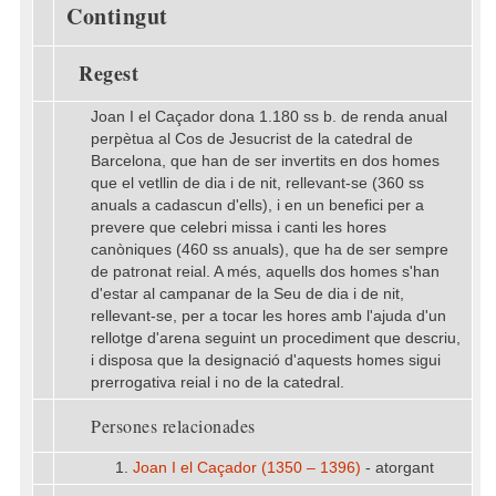
Contingut
Regest
Joan I el Caçador dona 1.180 ss b. de renda anual
perpètua al Cos de Jesucrist de la catedral de
Barcelona, que han de ser invertits en dos homes
que el vetllin de dia i de nit, rellevant-se (360 ss
anuals a cadascun d'ells), i en un benefici per a
prevere que celebri missa i canti les hores
canòniques (460 ss anuals), que ha de ser sempre
de patronat reial. A més, aquells dos homes s'han
d'estar al campanar de la Seu de dia i de nit,
rellevant-se, per a tocar les hores amb l'ajuda d'un
rellotge d'arena seguint un procediment que descriu,
i disposa que la designació d'aquests homes sigui
prerrogativa reial i no de la catedral.
Persones relacionades
1.
Joan I el Caçador (1350 – 1396)
- atorgant