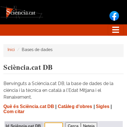
Vés al contingut
Inici
Bases de dades
Sciència.cat DB
Benvinguts a Sciència.cat DB, la base de dades de la
ciència i la tècnica en català a l'Edat Mitjana i el
Renaixement.
Què és Sciència.cat DB
|
Catàleg d'obres
|
Sigles
|
Com citar
Id Sciència.cat DB