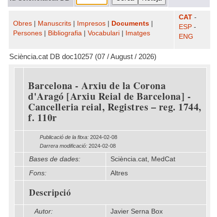
CAT
-
Obres
|
Manuscrits
|
Impresos
|
Documents
|
ESP
-
Persones
|
Bibliografia
|
Vocabulari
|
Imatges
ENG
Sciència.cat DB doc10257 (07 / August / 2026)
Barcelona - Arxiu de la Corona
d'Aragó [Arxiu Reial de Barcelona] -
Cancelleria reial, Registres – reg. 1744,
f. 110r
Publicació de la fitxa:
2024-02-08
Darrera modificació:
2024-02-08
Bases de dades:
Sciència.cat, MedCat
Fons:
Altres
Descripció
Autor:
Javier Serna Box