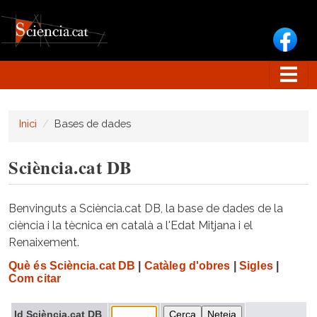
Vés al contingut
Inici
Bases de dades
Sciència.cat DB
Benvinguts a Sciència.cat DB, la base de dades de la
ciència i la tècnica en català a l'Edat Mitjana i el
Renaixement.
Què és Sciència.cat DB
|
Catàleg d'obres
|
Sigles
|
Com citar
Id Sciència.cat DB