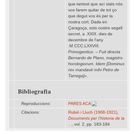
que tantost que ací siats nós
vos farem quitar de tot ço
que degut vos és per la
nostra cort. Dada en
Çaragoça, sots nostre segell
secret, a .XXIX. dies de
decembre de l'any
.M.CCC.LXXVIII.
Primogenitus. – Fuit directa
Bernardo de Plano, magistro
horologiorum. Idem [Dominus
rex mandavit mihi Petro de
Tarrega]
».
Bibliografia
Reproduccions:
PARES ACA
Citacions:
Rubió i Lluch (1908-1921),
Documents per l'historia de la
...
, vol. 2, pp. 183-184