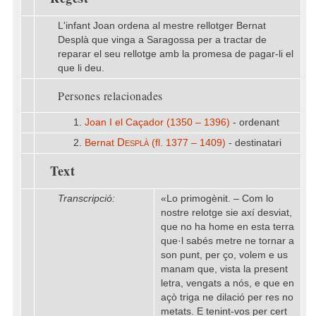
L'infant Joan ordena al mestre rellotger Bernat
Desplà que vinga a Saragossa per a tractar de
reparar el seu rellotge amb la promesa de pagar-li el
que li deu.
Persones relacionades
1.
Joan I el Caçador (1350 – 1396)
- ordenant
Desplà
2.
Bernat
(fl. 1377 – 1409)
- destinatari
Text
Transcripció:
«Lo primogènit. – Com lo
nostre relotge sie axí desviat,
que no ha home en esta terra
que·l sabés metre ne tornar a
son punt, per ço, volem e us
manam que, vista la present
letra, vengats a nós, e que en
açò triga ne dilació per res no
metats. E tenint-vos per cert