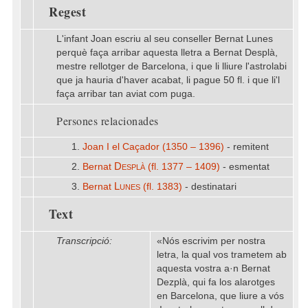
Regest
L'infant Joan escriu al seu conseller Bernat Lunes
perquè faça arribar aquesta lletra a Bernat Desplà,
mestre rellotger de Barcelona, i que li lliure l'astrolabi
que ja hauria d'haver acabat, li pague 50 fl. i que li'l
faça arribar tan aviat com puga.
Persones relacionades
1.
Joan I el Caçador (1350 – 1396)
- remitent
Desplà
2.
Bernat
(fl. 1377 – 1409)
- esmentat
Lunes
3.
Bernat
(fl. 1383)
- destinatari
Text
Transcripció:
«Nós escrivim per nostra
letra, la qual vos trametem ab
aquesta vostra a·n Bernat
Dezplà, qui fa los alarotges
en Barcelona, que liure a vós