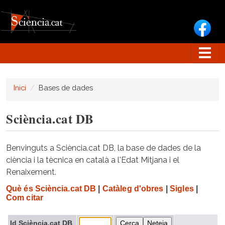
Vés al contingut
Inici
Bases de dades
Sciència.cat DB
Benvinguts a Sciència.cat DB, la base de dades de la
ciència i la tècnica en català a l'Edat Mitjana i el
Renaixement.
Què és Sciència.cat DB
|
Catàleg d'obres
|
Sigles
|
Com citar
Id Sciència.cat DB