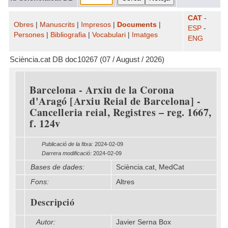
CAT
-
Obres
|
Manuscrits
|
Impresos
|
Documents
|
ESP
-
Persones
|
Bibliografia
|
Vocabulari
|
Imatges
ENG
Sciència.cat DB doc10267 (07 / August / 2026)
Barcelona - Arxiu de la Corona
d'Aragó [Arxiu Reial de Barcelona] -
Cancelleria reial, Registres – reg. 1667,
f. 124v
Publicació de la fitxa:
2024-02-09
Darrera modificació:
2024-02-09
Bases de dades:
Sciència.cat, MedCat
Fons:
Altres
Descripció
Autor:
Javier Serna Box