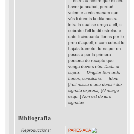
.I. estrelau nostre que ell deu
haver ja acabat, perquè
volem e a vós manam que
vós li donets la dita nostra
letra la qual se dreça a ell, c
cobrats d'ell lo dit estrelau e
dats-li cinquanta florins per lo
preu d'aquell, e com cobrat lo
hajats trametet-lo·ns per en
poses o per la primera
persona de recapte que
venga devers nós.
Dada ut
supra. — Dirigitur Bernardo
Lunes, consiliario. — Idem
[
Fuit missa manu domini dux
signata expresa
] [
Al marge
esqu.:
]
Non est de iure
signata
».
Bibliografia
Reproduccions:
PARES ACA