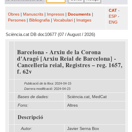
CAT
-
Obres
|
Manuscrits
|
Impresos
|
Documents
|
ESP
-
Persones
|
Bibliografia
|
Vocabulari
|
Imatges
ENG
Sciència.cat DB doc10677 (07 / August / 2026)
Barcelona - Arxiu de la Corona
d'Aragó [Arxiu Reial de Barcelona] -
Cancelleria reial, Registres – reg. 1657,
f. 62v
Publicació de la fitxa:
2024-04-15
Darrera modificació:
2024-04-23
Bases de dades:
Sciència.cat, MedCat
Fons:
Altres
Descripció
Autor:
Javier Serna Box