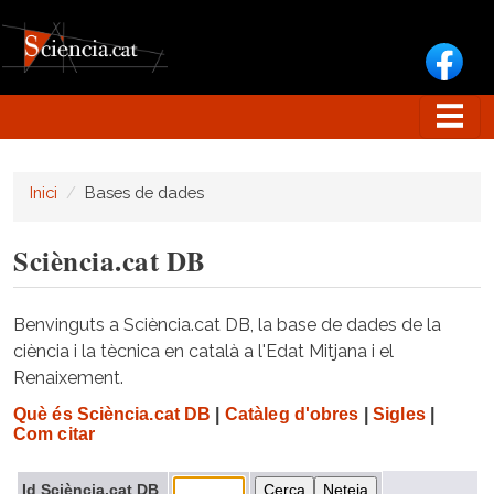
Vés al contingut
Inici
Bases de dades
Sciència.cat DB
Benvinguts a Sciència.cat DB, la base de dades de la
ciència i la tècnica en català a l'Edat Mitjana i el
Renaixement.
Què és Sciència.cat DB
|
Catàleg d'obres
|
Sigles
|
Com citar
Id Sciència.cat DB