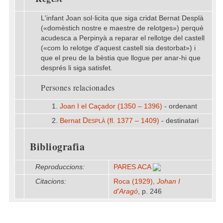
L'infant Joan sol·licita que siga cridat Bernat Desplà
(«domèstich nostre e maestre de relotges») perquè
acudesca a Perpinyà a reparar el rellotge del castell
(«com lo relotge d'aquest castell sia destorbat») i
que el preu de la bèstia que llogue per anar-hi que
després li siga satisfet.
Persones relacionades
1.
Joan I el Caçador (1350 – 1396)
- ordenant
Desplà
2.
Bernat
(fl. 1377 – 1409)
- destinatari
Bibliografia
Reproduccions:
PARES ACA
Citacions:
Roca (1929),
Johan I
d'Aragó
, p. 246