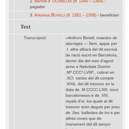
Olzinelles
2.
Bernat d'
(fl. 1340 – 1364)
-
pagador
Bovelli
3.
Antonius
(fl. 1351 – 1358)
- beneficiari
Text
Transcripció:
«Anthoni Bonell, maestre de
alarotges — Ítem, appar per
.I. altre albarà del dit escrivà
de ració escrit en Barcelona,
derrer dia del mes d'agost
anno a Nativitate Domini
.Mº.CCCº.LVIIIº., cobrat en
.XCI. cartes del dit compte
.XIXè. del dit tresorer en la
data de .M.CCCC.LXIII. sous
barcelonesos e de .VIII.
reyals d'or, los quals al dit
tresorer eren deguts per preu
de .IIes. ballestes de tro e per
altres coses que de
manament del dit senyor