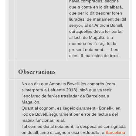
havia comprades, segons
que·s conté en lo dit albarà,
que per lo dit tresorer foren
liurades, de manament del dit
senyor, al dit Anthoni Bonell,
qui aquelles devia fer portar
al loch de Magalló. E a
memòria és-li'n açí fet lo
present notament. — Les
dites .II. ballestes de tro.».
Observacions
No es diu que Antonius Bovelli les comprés (com
s'interpreta a Lafuente 2013), sinó que va tenir
l'encàrrec de fer-les traslladar de Barcelona a
Magallón.
Quant al cognom, es llegeix clarament «Bonell», en
lloc de Bovell, segurament per error de lectura del
mateix funcionari reial.
Tal com es diu al notament, la despesa és consignada
en detall, amb el cognom escrit «Bouell», a
Barcelona