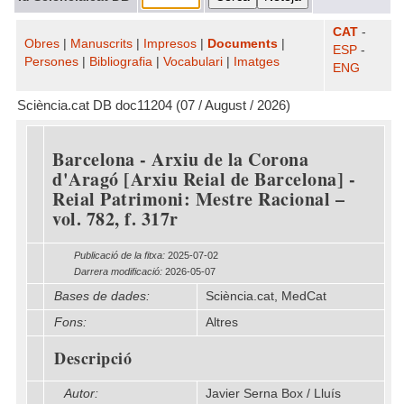
CAT
-
Obres
|
Manuscrits
|
Impresos
|
Documents
|
ESP
-
Persones
|
Bibliografia
|
Vocabulari
|
Imatges
ENG
Sciència.cat DB doc11204 (07 / August / 2026)
Barcelona - Arxiu de la Corona
d'Aragó [Arxiu Reial de Barcelona] -
Reial Patrimoni: Mestre Racional –
vol. 782, f. 317r
Publicació de la fitxa:
2025-07-02
Darrera modificació:
2026-05-07
Bases de dades:
Sciència.cat, MedCat
Fons:
Altres
Descripció
Autor:
Javier Serna Box / Lluís