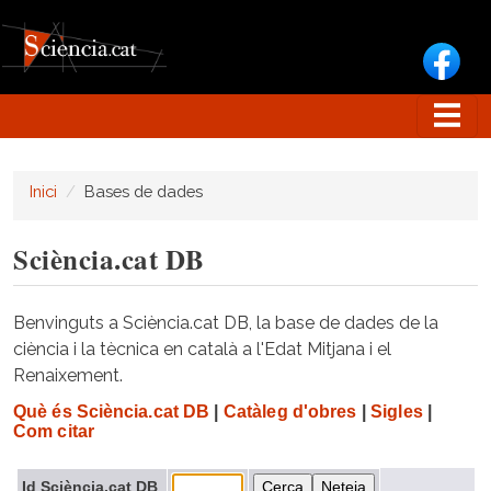
Vés al contingut
Inici
Bases de dades
Sciència.cat DB
Benvinguts a Sciència.cat DB, la base de dades de la
ciència i la tècnica en català a l'Edat Mitjana i el
Renaixement.
Què és Sciència.cat DB
|
Catàleg d'obres
|
Sigles
|
Com citar
Id Sciència.cat DB