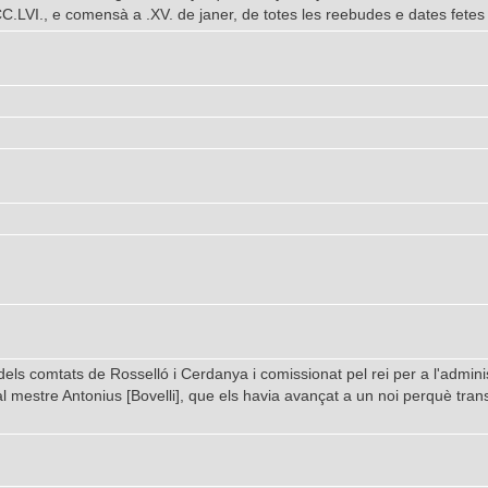
.LVI., e comensà a .XV. de janer, de totes les reebudes e dates fetes 
ls comtats de Rosselló i Cerdanya i comissionat pel rei per a l'administ
 mestre Antonius [Bovelli], que els havia avançat a un noi perquè transp