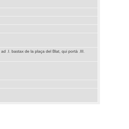
 .I. bastax de la plaça del Blat, qui portà .III.