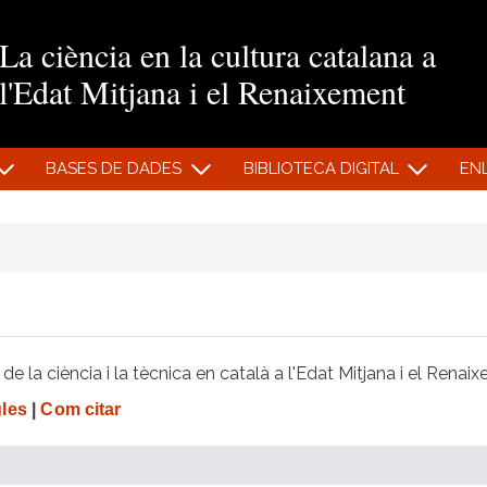
Vés al contingut
La ciència en la cultura catalana a
l'Edat Mitjana i el Renaixement
BASES DE DADES
BIBLIOTECA DIGITAL
EN
e la ciència i la tècnica en català a l'Edat Mitjana i el Renai
gles
|
Com citar