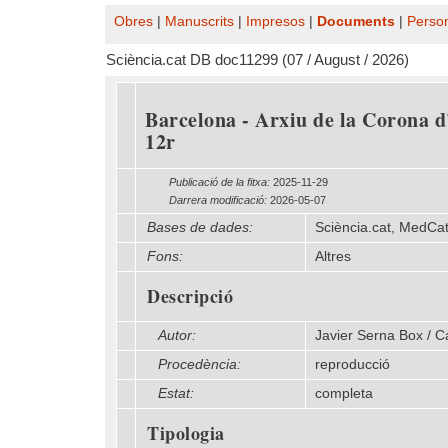
Obres
|
Manuscrits
|
Impresos
|
Documents
|
Perso
Sciència.cat DB doc11299 (07 / August / 2026)
Barcelona - Arxiu de la Corona d'
12r
Publicació de la fitxa:
2025-11-29
Darrera modificació:
2026-05-07
Bases de dades:
Sciència.cat, MedCa
Fons:
Altres
Descripció
Autor:
Javier Serna Box / C
Procedència:
reproducció
Estat:
completa
Tipologia