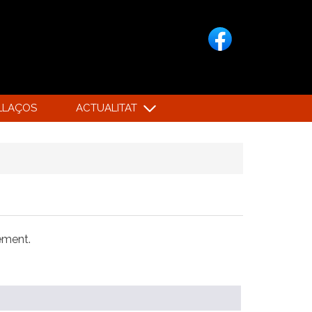
LLAÇOS
ACTUALITAT
xement.