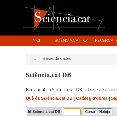
INICI
SCIÈNCIA.CAT
RECERCA
Inici
Bases de dades
Sciència.cat DB
Benvinguts a Sciència.cat DB, la base de dades d
Què és Sciència.cat DB
|
Catàleg d'obres
|
Si
Id Sciència.cat DB