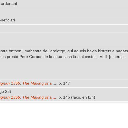
 ordenant
neficiari
re Anthoni, mahestre de l'arelotge, qui aquels havia bistrets e pagats ad
s prestà Pere Corbos de la seua casa fins al castell, .VIIII. [diners]».
ignan 1356: The Making of a ...
, p. 147
ge 28)
ignan 1356: The Making of a ...
, p. 146 (facs. en b/n)