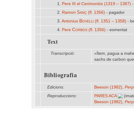
1.
Pere III el Cerimoniós (1319 – 1387)
-
Sanç
2.
Ramon
(fl. 1356)
- pagador
Bovelli
3.
Antonius
(fl. 1351 – 1358)
- be
Corbos
4.
Pere
(fl. 1356)
- esmentat
Text
Transcripció:
«Ítem, pagua a mahest
sachs de carbon que·n
Bibliografia
Edicions:
Beeson (1982),
Perp
Reproduccions:
PARES ACA
(imat
Beeson (1982),
Perp