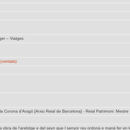
ger – Viatges
(comtats)
 la Corona d'Aragó [Arxiu Reial de Barcelona] - Reial Patrimoni: Mestre
 obra de l'arelotge e del seyn que·l senyor rey ordonà e manà fer en lo