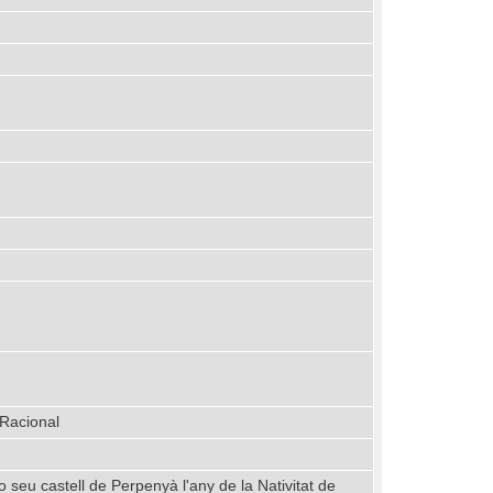
 Racional
 seu castell de Perpenyà l'any de la Nativitat de