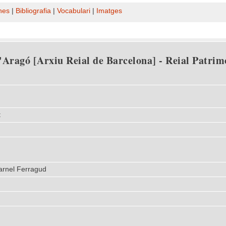
nes
|
Bibliografia
|
Vocabulari
|
Imatges
Aragó [Arxiu Reial de Barcelona] - Reial Patrimo
t
arnel Ferragud