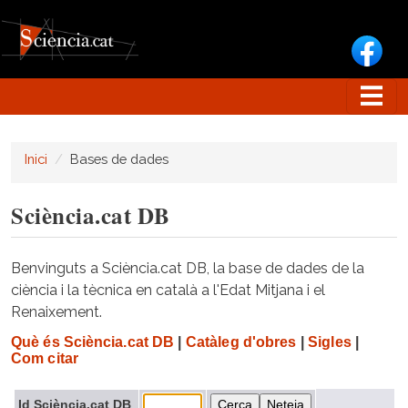
Vés al contingut
Inici
Bases de dades
Sciència.cat DB
Benvinguts a Sciència.cat DB, la base de dades de la
ciència i la tècnica en català a l'Edat Mitjana i el
Renaixement.
Què és Sciència.cat DB
|
Catàleg d'obres
|
Sigles
|
Com citar
Id Sciència.cat DB