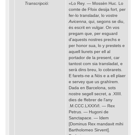
Transcripció:
«Lo Rey. — Mossèn Huc. Lo
comte de Ffoix desija fort, per
fer-lo transladar, lo vostre
Avicenna
, qui, segons se diu,
és escrit en vulgar. On vos
pregam que, per esguard
d'aquests nostres prechs e
per honor sua, lo y prestets e
aquell liurets per ell al
portador de la present, car
tantost com sia transladat, e
serà dins breu, lo cobrarets.
E farets-ne a Nós e a ell plaer
e servey que us grahïrem.
Dada en Barcelona, sots
nostre segell secret, a .XIIII.
dies de ffebrer de l'any
.M.CCC.LXXXVI. — Rex
Petrus. — Hugoni de
Sanctapace. — Idem
[Dominus Rex mandavit mihi
Bartholomeo Sirvent].