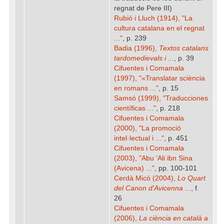
regnat de Pere III)
Rubió i Lluch (1914), "La
cultura catalana en el regnat
..."
, p. 239
Badia (1996),
Textos catalans
tardomedievals i ...
, p. 39
Cifuentes i Comamala
(1997), "«Translatar sciència
en romans ..."
, p. 15
Samsó (1999), "Traducciones
científicas ..."
, p. 218
Cifuentes i Comamala
(2000), "La promoció
intel·lectual i ..."
, p. 451
Cifuentes i Comamala
(2003), "Abu ‘Ali ibn Sina
(Avicena) ..."
, pp. 100-101
Cerdà Micó (2004),
Lo Quart
del Canon d'Avicenna ...
, f.
26
Cifuentes i Comamala
(2006),
La ciència en català a