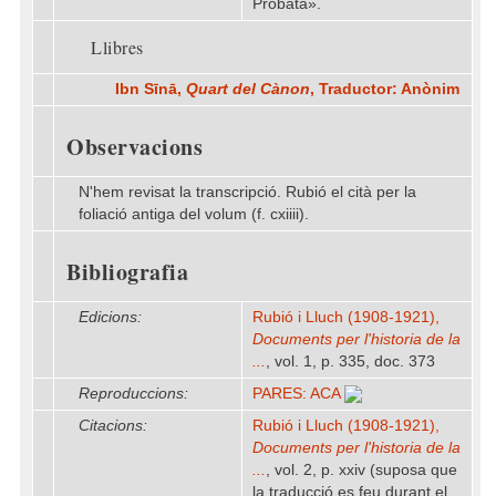
Probata».
Llibres
Ibn Sīnā,
Quart del Cànon
, Traductor: Anònim
Observacions
N'hem revisat la transcripció. Rubió el cità per la
foliació antiga del volum (f. cxiiii).
Bibliografia
Edicions:
Rubió i Lluch (1908-1921),
Documents per l'historia de la
...
, vol. 1, p. 335, doc. 373
Reproduccions:
PARES: ACA
Citacions:
Rubió i Lluch (1908-1921),
Documents per l'historia de la
...
, vol. 2, p. xxiv (suposa que
la traducció es feu durant el