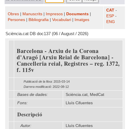
CAT
-
Obres
|
Manuscrits
|
Impresos
|
Documents
|
ESP
-
Persones
|
Bibliografia
|
Vocabulari
|
Imatges
ENG
Sciència.cat DB doc137 (06 / August / 2026)
Barcelona - Arxiu de la Corona
d'Aragó [Arxiu Reial de Barcelona] -
Cancelleria reial, Registres – reg. 1372,
f. 115v
Publicació de la fitxa:
2015-03-14
Darrera modificació:
2022-08-12
Bases de dades:
Sciència.cat, MedCat
Fons:
Lluís Cifuentes
Descripció
Autor:
Lluís Cifuentes