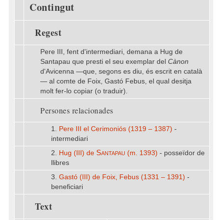
Contingut
Regest
Pere III, fent d'intermediari, demana a Hug de
Santapau que presti el seu exemplar del
Cànon
d'Avicenna —que, segons es diu, és escrit en català
— al comte de Foix, Gastó Febus, el qual desitja
molt fer-lo copiar (o traduir).
Persones relacionades
1.
Pere III el Cerimoniós (1319 – 1387)
-
intermediari
Santapau
2.
Hug (III) de
(m. 1393)
- posseïdor de
llibres
3.
Gastó (III) de Foix, Febus (1331 – 1391)
-
beneficiari
Text