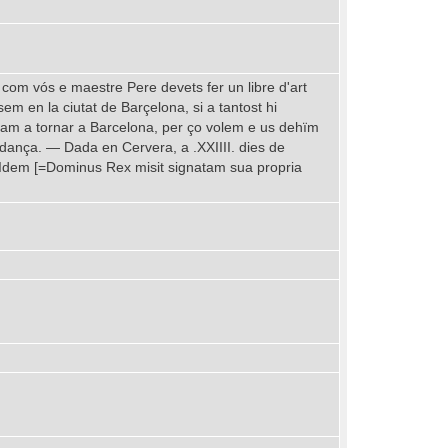
 com vós e maestre Pere devets fer un libre d'art
em en la ciutat de Barçelona, si a tantost hi
enam a tornar a Barcelona, per ço volem e us dehïm
ardança. — Dada en Cervera, a .XXIIII. dies de
 Idem [=Dominus Rex misit signatam sua propria