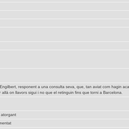
ngilbert, responent a una consulta seva, que, tan aviat com hagin acab
r allà on llavors sigui i no que el retinguin fins que torni a Barcelona.
 atorgant
mentat