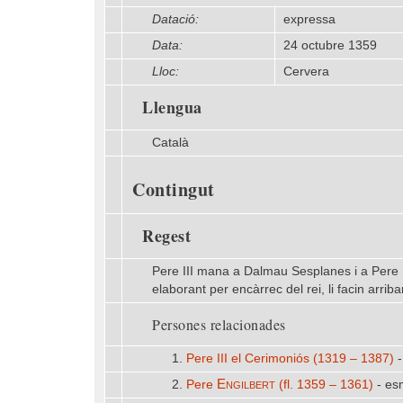
Datació:
expressa
Data:
24 octubre 1359
Lloc:
Cervera
Llengua
Català
Contingut
Regest
Pere III mana a Dalmau Sesplanes i a Pere E
elaborant per encàrrec del rei, li facin arriba
Persones relacionades
1.
Pere III el Cerimoniós (1319 – 1387)
-
Engilbert
2.
Pere
(fl. 1359 – 1361)
- es