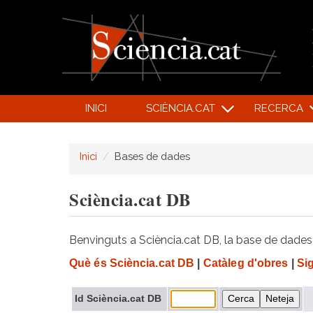
INICI
SCIÈNCIA.CAT
RECERCA
Inici
Bases de dades
Sciència.cat DB
Benvinguts a Sciència.cat DB, la base de dades d
Què és Sciència.cat DB
|
Catàleg d'obres
|
Si
Id Sciència.cat DB