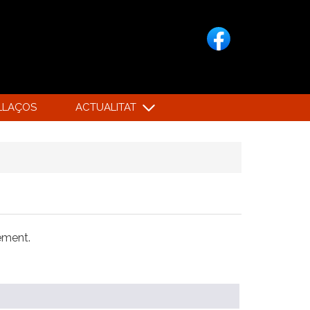
LLAÇOS
ACTUALITAT
xement.