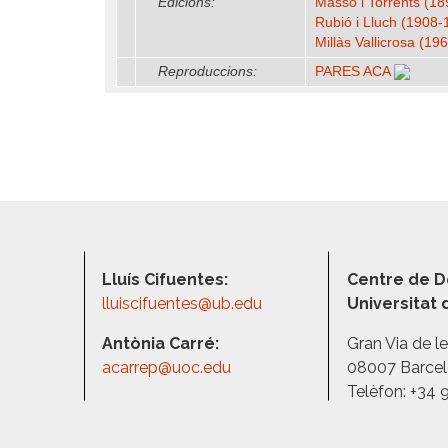
Edicions:
Massó i Torrents (18
Rubió i Lluch (1908
Millàs Vallicrosa (19
Reproduccions:
PARES ACA
Lluís Cifuentes:
Centre de D
lluiscifuentes@ub.edu
Universitat
Antònia Carré:
Gran Via de l
acarrep@uoc.edu
08007 Barce
Telèfon: +34 