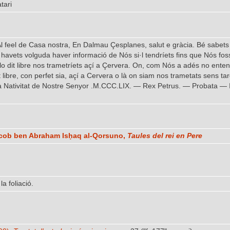
tari
Al feel de Casa nostra, En Dalmau Çesplanes, salut e gràcia. Bé sabets
l havets volguda haver informació de Nós si·l tendríets fins que Nós foss
 lo dit libre nos trametríets açí a Çervera. On, com Nós a adés no ent
libre, con perfet sia, açí a Cervera o là on siam nos trametats sens t
la Nativitat de Nostre Senyor .M.CCC.LIX. — Rex Petrus. — Probata —
acob ben Abraham Isḥaq al-Qorsuno,
Taules del rei en Pere
a foliació.