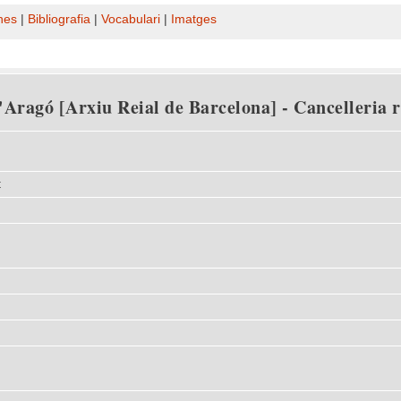
nes
|
Bibliografia
|
Vocabulari
|
Imatges
Aragó [Arxiu Reial de Barcelona] - Cancelleria rei
t