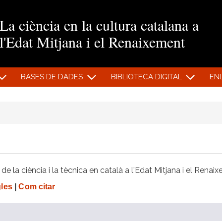
Vés al contingut
La ciència en la cultura catalana a
l'Edat Mitjana i el Renaixement
BASES DE DADES
BIBLIOTECA DIGITAL
EN
e la ciència i la tècnica en català a l'Edat Mitjana i el Renai
gles
|
Com citar