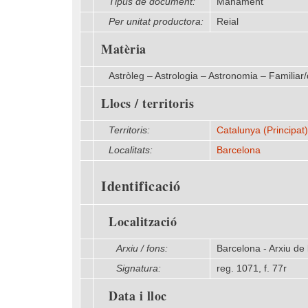
Tipus de document:
Manament
Per unitat productora:
Reial
Matèria
Astròleg – Astrologia – Astronomia – Familiar/
Llocs / territoris
Territoris:
Catalunya (Principat)
Localitats:
Barcelona
Identificació
Localització
Arxiu / fons:
Barcelona - Arxiu de 
Signatura:
reg. 1071, f. 77r
Data i lloc