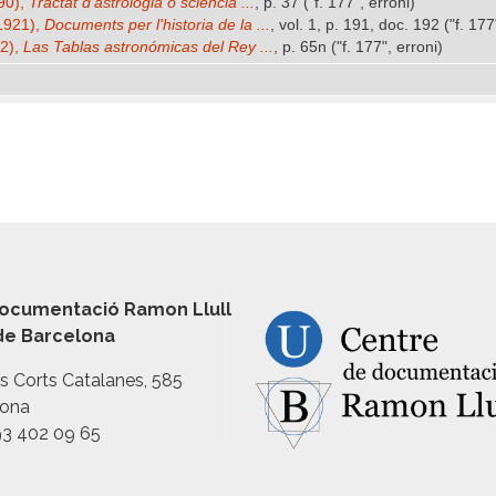
90),
Tractat d'astrologia ó sciencia ...
, p. 37 ("f. 177", erroni)
-1921),
Documents per l'historia de la ...
, vol. 1, p. 191, doc. 192 ("f. 177
62),
Las Tablas astronómicas del Rey ...
, p. 65n ("f. 177", erroni)
ocumentació Ramon Llull
 de Barcelona
es Corts Catalanes, 585
lona
93 402 09 65