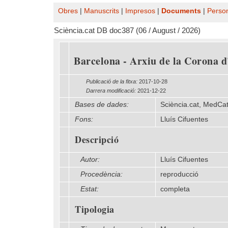
Obres
|
Manuscrits
|
Impresos
|
Documents
|
Perso
Sciència.cat DB doc387 (06 / August / 2026)
Barcelona - Arxiu de la Corona d'
Publicació de la fitxa:
2017-10-28
Darrera modificació:
2021-12-22
Bases de dades:
Sciència.cat, MedCa
Fons:
Lluís Cifuentes
Descripció
Autor:
Lluís Cifuentes
Procedència:
reproducció
Estat:
completa
Tipologia