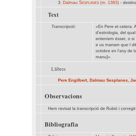
Sesplanes
3.
Dalmau
(m. 1383)
- destina
Text
Transcripció:
«En Pere et cetera. 
d'estrologia, del qua
enteníem ésser, o si
e us manam que·l dit 
octobre en l'any de 
manu]».
Llibres
Pere Engilbert, Dalmau Sesplanes, J
Observacions
Hem revisat la transcripció de Rubió i corregit l
Bibliografia