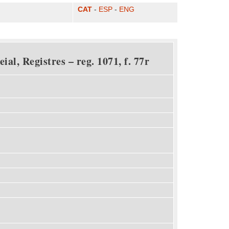
CAT
-
ESP
-
ENG
al, Registres – reg. 1071, f. 77r