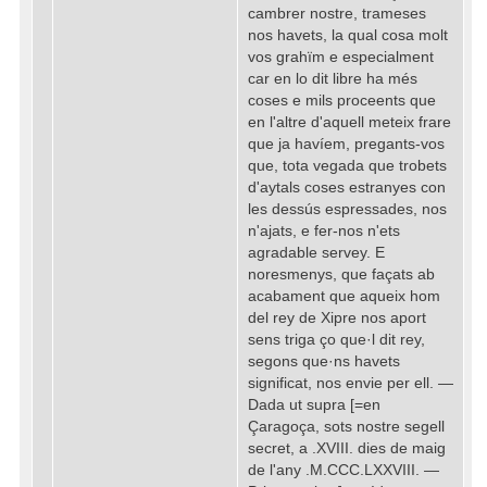
cambrer nostre, trameses
nos havets, la qual cosa molt
vos grahïm e especialment
car en lo dit libre ha més
coses e mils proceents que
en l'altre d'aquell meteix frare
que ja havíem, pregants-vos
que, tota vegada que trobets
d'aytals coses estranyes con
les dessús espressades, nos
n'ajats, e fer-nos n'ets
agradable servey. E
noresmenys, que façats ab
acabament que aqueix hom
del rey de Xipre nos aport
sens triga ço que·l dit rey,
segons que·ns havets
significat, nos envie per ell. —
Dada ut supra [=en
Çaragoça, sots nostre segell
secret, a .XVIII. dies de maig
de l'any .M.CCC.LXXVIII. —