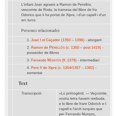
L'infant Joan agraeix a Ramon de Perellós,
vescomte de Roda, la tramesa del llibre de fra
Odorico que li ha portat de Xipre, i d'un capell i d'un
arc turcs.
Persones relacionades
1.
Joan I el Caçador (1350 – 1396)
- atorgant
Perellós
2.
Ramon de
(c. 1350 – post 1419)
-
posseïdor de llibres
Munyós
3.
Ferrando
(fl. 1378)
- intermediari
4.
Pere II de Xipre (c. 1354/1357 – 1382)
-
esmentat
Text
Transcripció:
«Lo primogènit. — Veçcomte,
vostra letra havem reebuda,
e lo libre de frare Odorich e·l
capell e l'arch turquès que
per Ferrando Munyoç,