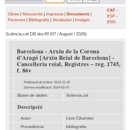
CAT
-
Obres
|
Manuscrits
|
Impresos
|
Documents
|
ESP
-
Persones
|
Bibliografia
|
Vocabulari
|
Imatges
ENG
Sciència.cat DB doc49 (07 / August / 2026)
Barcelona - Arxiu de la Corona
d'Aragó [Arxiu Reial de Barcelona] -
Cancelleria reial, Registres – reg. 1745,
f. 86v
Publicació de la fitxa:
2013-11-25
Darrera modificació:
2024-02-07
Bases de dades:
Sciència.cat
Descripció
Autor:
Lluís Cifuentes
Procedència:
bibliografia