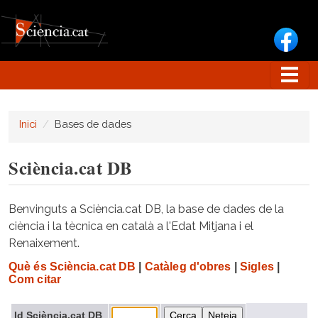
Vés al contingut
Inici
Bases de dades
Sciència.cat DB
Benvinguts a Sciència.cat DB, la base de dades de la
ciència i la tècnica en català a l'Edat Mitjana i el
Renaixement.
Què és Sciència.cat DB
|
Catàleg d'obres
|
Sigles
|
Com citar
Id Sciència.cat DB