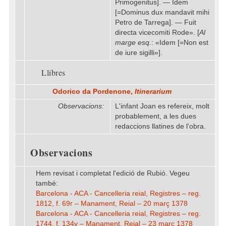
Primogenitus]. — Idem
[=Dominus dux mandavit mihi
Petro de Tarrega]. — Fuit
directa vicecomiti Rode». [
Al
marge esq.
: «Idem [=Non est
de iure sigilli»].
Llibres
Odorico da Pordenone,
Itinerarium
Observacions:
L'infant Joan es refereix, molt
probablement, a les dues
redaccions llatines de l'obra.
Observacions
Hem revisat i completat l'edició de Rubió. Vegeu
també:
Barcelona - ACA - Cancelleria reial, Registres – reg.
1812, f. 69r – Manament, Reial – 20 març 1378
Barcelona - ACA - Cancelleria reial, Registres – reg.
1744, f. 134v – Manament, Reial – 23 març 1378