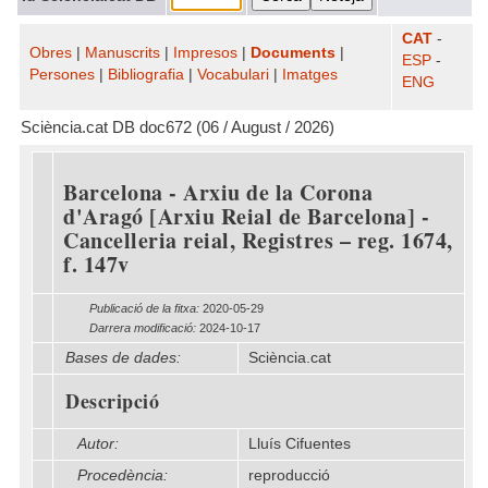
CAT
-
Obres
|
Manuscrits
|
Impresos
|
Documents
|
ESP
-
Persones
|
Bibliografia
|
Vocabulari
|
Imatges
ENG
Sciència.cat DB doc672 (06 / August / 2026)
Barcelona - Arxiu de la Corona
d'Aragó [Arxiu Reial de Barcelona] -
Cancelleria reial, Registres – reg. 1674,
f. 147v
Publicació de la fitxa:
2020-05-29
Darrera modificació:
2024-10-17
Bases de dades:
Sciència.cat
Descripció
Autor:
Lluís Cifuentes
Procedència:
reproducció