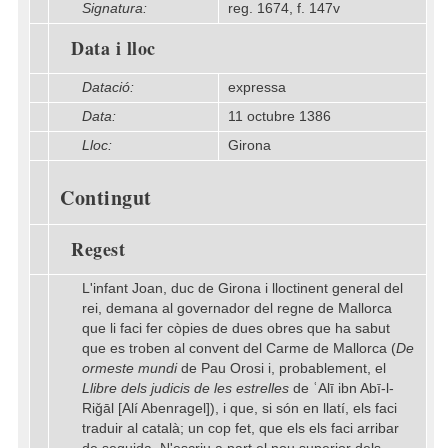
Signatura:
reg. 1674, f. 147v
Data i lloc
Datació:
expressa
Data:
11 octubre 1386
Lloc:
Girona
Contingut
Regest
L'infant Joan, duc de Girona i lloctinent general del
rei, demana al governador del regne de Mallorca
que li faci fer còpies de dues obres que ha sabut
que es troben al convent del Carme de Mallorca (
De
ormeste mundi
de Pau Orosi i, probablement, el
Llibre dels judicis de les estrelles
de ʿAlī ibn Abī-l-
Riǧāl [Alí Abenragel]), i que, si són en llatí, els faci
traduir al català; un cop fet, que els els faci arribar