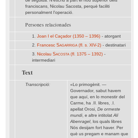
de seguida. N'escriu a part el nou superior dels
franciscans, Nicolau Sacosta, perquè faciliti
personalment l'operació.
Persones relacionades
1.
Joan I el Caçador (1350 – 1396)
- atorgant
Sagarriga
2.
Francesc
(fl. s. XIV-2)
- destinatari
Sacosta
3.
Nicolau
(fl. 1375 – 1392)
-
intermediari
Text
Transcripció:
«Lo primogènit. —
Governador, sabut havem
que aquí, en lo monestir del
Carme, ha .II. libres, .I.
apellat Orosi,
De ormeste
mundi
, e altre intitolat
Alí
Abenragel
, los quals libres
Nós desijam fort haver. Per
què us pregam e manam que