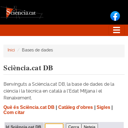
Vés al contingut
Inici
Bases de dades
Sciència.cat DB
Benvinguts a Sciència.cat DB, la base de dades de la
ciència i la tècnica en català a l'Edat Mitjana i el
Renaixement.
Què és Sciència.cat DB
|
Catàleg d'obres
|
Sigles
|
Com citar
Id Sciència.cat DB