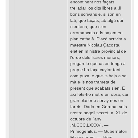
encontinent nos façats
trelladar los dits libres a .II.
bons scrivans e, si són en
latí, que façats, ab algú qui
n'entena, que sien
arromançats e·ls hajam en
plan cathalà. D'açò scrivim a
maestre Nicolau Çacosta,
elet en ministre provincial de
l'orde dels frares menors,
pregan-lo que us en tenga a
prop e ho faça cuytar tant
com puxa, e que·ls haja a sa
mà e·ls nos trameta de
present que acabats sien. E
axí fets-ho metre en obra, car
gran plaser e serviy nos en
farets. Dada en Gerona, sots
nostre segell secret, a .XI. de
octubre de l'any
.M.CCC.LXXXVI. —
Primogenitus. — Gubernatori
Maioricarum. — Idem