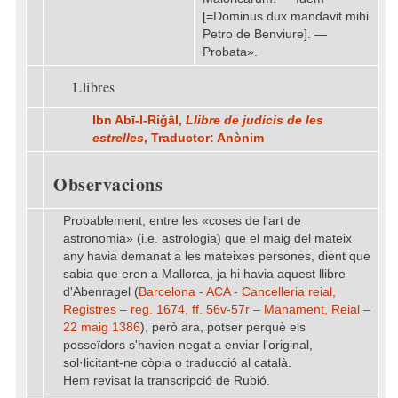
[=Dominus dux mandavit mihi
Petro de Benviure]. —
Probata».
Llibres
Ibn Abī-l-Riǧāl,
Llibre de judicis de les
estrelles
, Traductor: Anònim
Observacions
Probablement, entre les «coses de l'art de
astronomia» (i.e. astrologia) que el maig del mateix
any havia demanat a les mateixes persones, dient que
sabia que eren a Mallorca, ja hi havia aquest llibre
d'Abenragel (
Barcelona - ACA - Cancelleria reial,
Registres – reg. 1674, ff. 56v-57r – Manament, Reial –
22 maig 1386
), però ara, potser perquè els
posseïdors s'havien negat a enviar l'original,
sol·licitant-ne còpia o traducció al català.
Hem revisat la transcripció de Rubió.