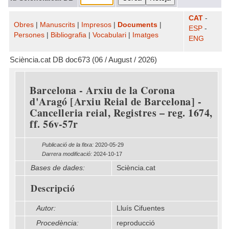
CAT
-
Obres
|
Manuscrits
|
Impresos
|
Documents
|
ESP
-
Persones
|
Bibliografia
|
Vocabulari
|
Imatges
ENG
Sciència.cat DB doc673 (06 / August / 2026)
Barcelona - Arxiu de la Corona
d'Aragó [Arxiu Reial de Barcelona] -
Cancelleria reial, Registres – reg. 1674,
ff. 56v-57r
Publicació de la fitxa:
2020-05-29
Darrera modificació:
2024-10-17
Bases de dades:
Sciència.cat
Descripció
Autor:
Lluís Cifuentes
Procedència:
reproducció