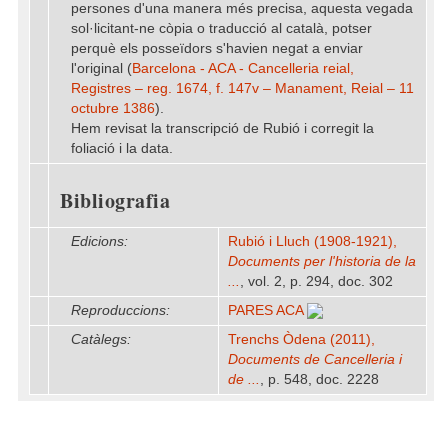
persones d'una manera més precisa, aquesta vegada
sol·licitant-ne còpia o traducció al català, potser
perquè els posseïdors s'havien negat a enviar
l'original (
Barcelona - ACA - Cancelleria reial,
Registres – reg. 1674, f. 147v – Manament, Reial – 11
octubre 1386
).
Hem revisat la transcripció de Rubió i corregit la
foliació i la data.
Bibliografia
Edicions:
Rubió i Lluch (1908-1921),
Documents per l'historia de la
...
, vol. 2, p. 294, doc. 302
Reproduccions:
PARES ACA
Catàlegs:
Trenchs Òdena (2011),
Documents de Cancelleria i
de ...
, p. 548, doc. 2228