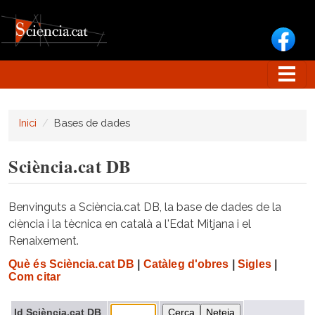
Vés al contingut
Inici
Bases de dades
Sciència.cat DB
Benvinguts a Sciència.cat DB, la base de dades de la
ciència i la tècnica en català a l'Edat Mitjana i el
Renaixement.
Què és Sciència.cat DB
|
Catàleg d'obres
|
Sigles
|
Com citar
Id Sciència.cat DB