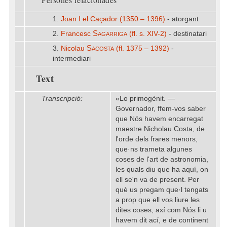
1.
Joan I el Caçador (1350 – 1396)
- atorgant
Sagarriga
2.
Francesc
(fl. s. XIV-2)
- destinatari
Sacosta
3.
Nicolau
(fl. 1375 – 1392)
-
intermediari
Text
Transcripció:
«Lo primogènit. —
Governador, ffem-vos saber
que Nós havem encarregat
maestre Nicholau Costa, de
l'orde dels frares menors,
que·ns trameta algunes
coses de l'art de astronomia,
les quals diu que ha aquí, on
ell se'n va de present. Per
què us pregam que·l tengats
a prop que ell vos liure les
dites coses, axí com Nós li u
havem dit ací, e de continent