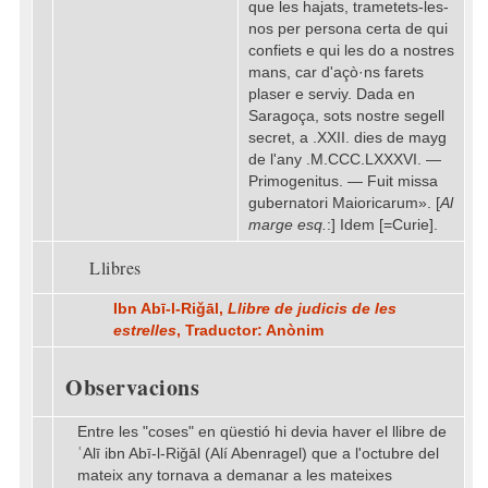
que les hajats, trametets-les-
nos per persona certa de qui
confiets e qui les do a nostres
mans, car d'açò·ns farets
plaser e serviy. Dada en
Saragoça, sots nostre segell
secret, a .XXII. dies de mayg
de l'any .M.CCC.LXXXVI. —
Primogenitus. — Fuit missa
gubernatori Maioricarum». [
Al
marge esq.
:] Idem [=Curie].
Llibres
Ibn Abī-l-Riǧāl,
Llibre de judicis de les
estrelles
, Traductor: Anònim
Observacions
Entre les "coses" en qüestió hi devia haver el llibre de
ʿAlī ibn Abī-l-Riǧāl (Alí Abenragel) que a l'octubre del
mateix any tornava a demanar a les mateixes