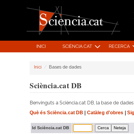
INICI
SCIÈNCIA.CAT
RECERCA
Inici
Bases de dades
Sciència.cat DB
Benvinguts a Sciència.cat DB, la base de dades d
Què és Sciència.cat DB
|
Catàleg d'obres
|
Si
Id Sciència.cat DB