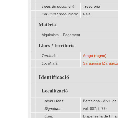
Tipus de document:
Tresoreria
Per unitat productora:
Reial
Matèria
Alquimista – Pagament
Llocs / territoris
Territoris:
Aragó (regne)
Localitats:
Saragossa [Zaragoz
Identificació
Localització
Arxiu / fons:
Barcelona - Arxiu de
Signatura:
vol. 607, f. 73r
Òlim:
Dispenseria de l'inf