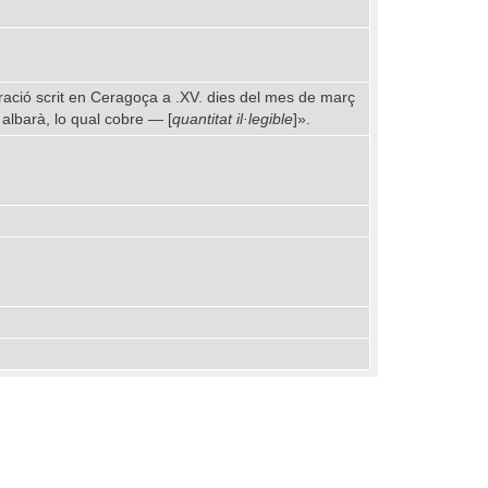
ració scrit en Ceragoça a .XV. dies del mes de març
 albarà, lo qual cobre — [
quantitat il·legible
]».