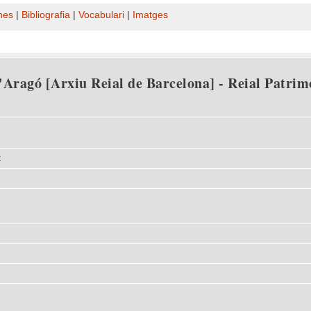
nes
|
Bibliografia
|
Vocabulari
|
Imatges
Aragó [Arxiu Reial de Barcelona] - Reial Patrimo
t