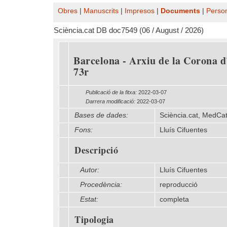
Obres
|
Manuscrits
|
Impresos
|
Documents
|
Perso
Sciència.cat DB doc7549 (06 / August / 2026)
Barcelona - Arxiu de la Corona d'
73r
Publicació de la fitxa:
2022-03-07
Darrera modificació:
2022-03-07
Bases de dades:
Sciència.cat, MedCa
Fons:
Lluís Cifuentes
Descripció
Autor:
Lluís Cifuentes
Procedència:
reproducció
Estat:
completa
Tipologia