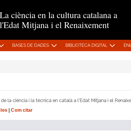
Vés al contingut
La ciència en la cultura catalana a
l'Edat Mitjana i el Renaixement
BASES DE DADES
BIBLIOTECA DIGITAL
EN
e la ciència i la tècnica en català a l'Edat Mitjana i el Renai
gles
|
Com citar