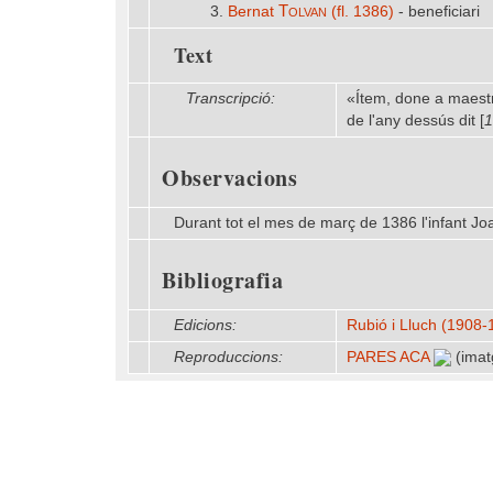
Tolvan
3.
Bernat
(fl. 1386)
- beneficiari
Text
Transcripció:
«Ítem, done a maestr
de l'any dessús dit [
1
Observacions
Durant tot el mes de març de 1386 l'infant J
Bibliografia
Edicions:
Rubió i Lluch (1908
Reproduccions:
PARES ACA
(imat