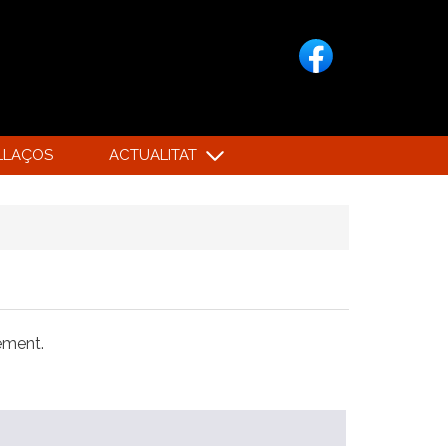
LLAÇOS
ACTUALITAT
xement.