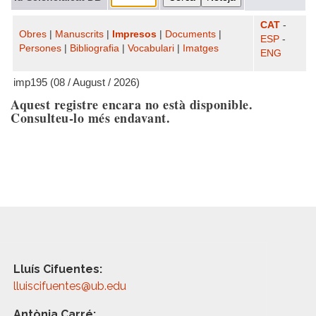
CAT
-
Obres
|
Manuscrits
|
Impresos
|
Documents
|
ESP
-
Persones
|
Bibliografia
|
Vocabulari
|
Imatges
ENG
imp195 (08 / August / 2026)
Aquest registre encara no està disponible.
Consulteu-lo més endavant.
Lluís Cifuentes:
lluiscifuentes@ub.edu
Antònia Carré: