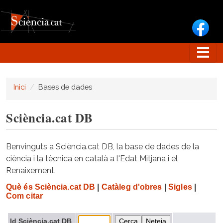
Vés al contingut
Inici
Bases de dades
Sciència.cat DB
Benvinguts a Sciència.cat DB, la base de dades de la
ciència i la tècnica en català a l'Edat Mitjana i el
Renaixement.
Què és Sciència.cat DB
|
Catàleg d'obres
|
Sigles
|
Com citar
Id Sciència.cat DB