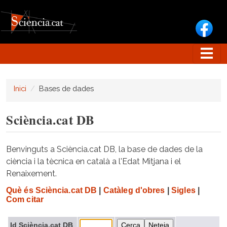
Vés al contingut
Inici
Bases de dades
Sciència.cat DB
Benvinguts a Sciència.cat DB, la base de dades de la
ciència i la tècnica en català a l'Edat Mitjana i el
Renaixement.
Què és Sciència.cat DB
|
Catàleg d'obres
|
Sigles
|
Com citar
Id Sciència.cat DB