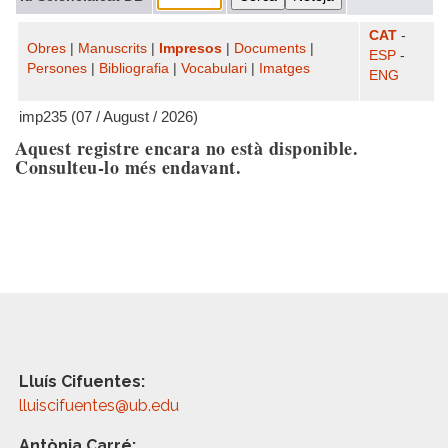
CAT
-
Obres
|
Manuscrits
|
Impresos
|
Documents
|
ESP
-
Persones
|
Bibliografia
|
Vocabulari
|
Imatges
ENG
imp235 (07 / August / 2026)
Aquest registre encara no està disponible.
Consulteu-lo més endavant.
Lluís Cifuentes:
lluiscifuentes@ub.edu
Antònia Carré: