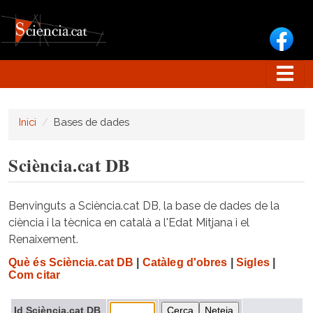
Vés al contingut
Inici
Bases de dades
Sciència.cat DB
Benvinguts a Sciència.cat DB, la base de dades de la
ciència i la tècnica en català a l'Edat Mitjana i el
Renaixement.
Què és Sciència.cat DB
|
Catàleg d'obres
|
Sigles
|
Com citar
Id Sciència.cat DB