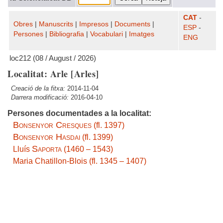
CAT
-
Obres
|
Manuscrits
|
Impresos
|
Documents
|
ESP
-
Persones
|
Bibliografia
|
Vocabulari
|
Imatges
ENG
loc212 (08 / August / 2026)
Localitat: Arle [Arles]
Creació de la fitxa:
2014-11-04
Darrera modificació:
2016-04-10
Persones documentades a la localitat:
Bonsenyor Cresques
(fl. 1397)
Bonsenyor Hasdai
(fl. 1399)
Saporta
Lluís
(1460 – 1543)
Maria Chatillon-Blois (fl. 1345 – 1407)