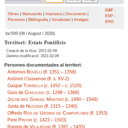
CAT
-
Obres
|
Manuscrits
|
Impresos
|
Documents
|
ESP
-
Persones
|
Bibliografia
|
Vocabulari
|
Imatges
ENG
loc599 (08 / August / 2026)
Territori: Estats Pontificis
Creació de la fitxa:
2021-02-09
Darrera modificació:
2021-02-09
Persones documentades al territori:
Bovelli
Antonius
(fl. 1351 – 1358)
Anònim Classense (fl. s. XV-2)
Torrella
Gaspar
(c. 1452 – c. 1520)
Chaulhac
Guiu de
(c. 1298 – 1368)
Jacob ben Samuel Mantino
(c. 1490 – 1549)
Nucerio
Junta de
(fl. 1315 – 1340)
Ros de Ursinis de Campofloris
Offredo
(fl. 1353)
Pintor
Pere
(c. 1423 – 1503)
Vila-rovir
Ramon de
(fl. 1397 – 1435)