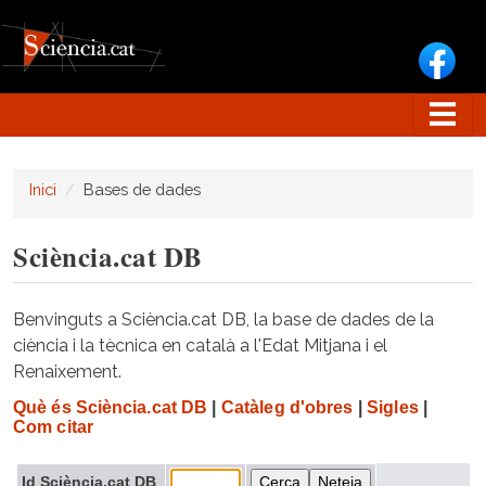
Vés al contingut
Inici
Bases de dades
Sciència.cat DB
Benvinguts a Sciència.cat DB, la base de dades de la
ciència i la tècnica en català a l'Edat Mitjana i el
Renaixement.
Què és Sciència.cat DB
|
Catàleg d'obres
|
Sigles
|
Com citar
Id Sciència.cat DB