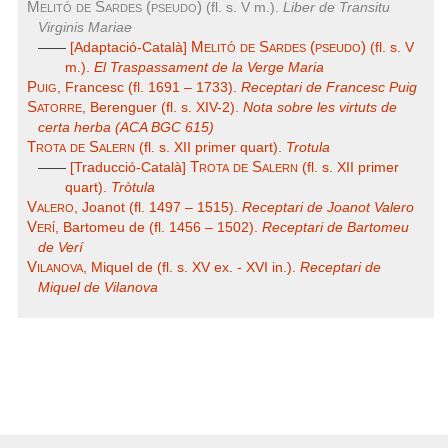
Melitó de Sardes (pseudo)
(fl. s. V m.).
Liber de Transitu
Virginis Mariae
Melitó de Sardes (pseudo)
——
[Adaptació-Català]
(fl. s. V
m.).
El Traspassament de la Verge Maria
Puig
, Francesc (fl. 1691 – 1733).
Receptari de Francesc Puig
Satorre
, Berenguer (fl. s. XIV-2).
Nota sobre les virtuts de
certa herba (ACA BGC 615)
Trota de Salern
(fl. s. XII primer quart).
Trotula
Trota de Salern
——
[Traducció-Català]
(fl. s. XII primer
quart).
Tròtula
Valero
, Joanot (fl. 1497 – 1515).
Receptari de Joanot Valero
Verí
, Bartomeu de (fl. 1456 – 1502).
Receptari de Bartomeu
de Verí
Vilanova
, Miquel de (fl. s. XV ex. - XVI in.).
Receptari de
Miquel de Vilanova