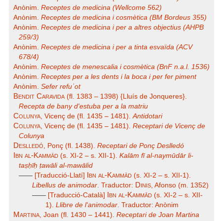
Anònim.
Receptes de medicina (Wellcome 562)
Anònim.
Receptes de medicina i cosmètica (BM Bordeus 355)
Anònim.
Receptes de medicina i per a altres objectius (AHPB
259/3)
Anònim.
Receptes de medicina i per a tinta esvaïda (ACV
678/4)
Anònim.
Receptes de menescalia i cosmètica (BnF n.a.l. 1536)
Anònim.
Receptes per a les dents i la boca i per fer piment
Anònim.
Sefer refuʾot
Bendit Caravida
(fl. 1383 – 1398) {Lluís de Jonqueres}.
Recepta de bany d'estuba per a la matriu
Colunya
, Vicenç de (fl. 1435 – 1481).
Antidotari
Colunya
, Vicenç de (fl. 1435 – 1481).
Receptari de Vicenç de
Colunya
Deslledó
, Ponç (fl. 1438).
Receptari de Ponç Deslledó
Ibn al-Kammād
(s. XI-2 – s. XII-1).
Kalām fī al-naymūdār li-
taṣḥīḥ ṭawāli al-mawālid
Ibn al-Kammād
——
[Traducció-Llatí]
(s. XI-2 – s. XII-1).
Dinis
Libellus de animodar
. Traductor:
, Afonso (m. 1352)
Ibn al-Kammād
——
[Traducció-Català]
(s. XI-2 – s. XII-
1).
Llibre de l'animodar
. Traductor: Anònim
Martina
, Joan (fl. 1430 – 1441).
Receptari de Joan Martina