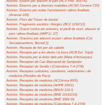
Anònim.
Eixarm per afavorir el part (ACV Prot. 3657/6)
Anònim.
Eixarms per a diverses malalties (ACSG Cervera 720)
Anònim.
Eixarms per evitar l'avortament i altres finalitats
(Arsenal 105)
Anònim.
Flors del Tresor de beutat
Anònim.
Fragments ascètics i litúrgics (BCZ 1292/12)
Anònim.
Oració contra els enemics, el perill de mort, afavorir el
part i altres finalitats (AMP Ll. 27)
Anònim.
Oracions per afavorir el part i altres finalitats (Col.
Serradesanferm, Borrell 2)
Anònim.
Recepta de tint per als cabells
Anònim.
Recepta per a les dents i la boca (ACB Ext. Tripó)
Anònim.
Recepta per al dolor dels pits (Mata d'Armanyac)
Anònim.
Receptari de Can Manxarell de Santpedor
Anònim.
Receptari de Sevilla I (Colombina 7-4-27/8)
Anònim.
Receptes culinàries, casolanes, veterinàries i de
medicina (Perellós de Pacs)
Anònim.
Receptes de medicina (ACGirona 80/5)
Anònim.
Receptes de medicina (AHPB 105/1)
Anònim.
Receptes de medicina (BHUV 216 I)
Anònim.
Receptes de medicina (BNE 10162/10)
Anònim.
Receptes de medicina (BNE 3066 III)
Anònim.
Receptes de medicina (Colombina 7-4-27/9)