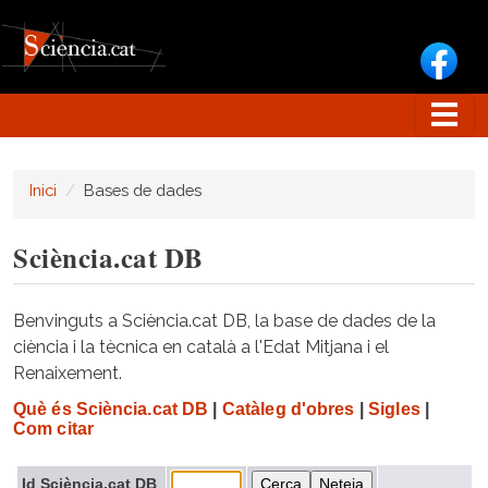
Vés al contingut
Inici
Bases de dades
Sciència.cat DB
Benvinguts a Sciència.cat DB, la base de dades de la
ciència i la tècnica en català a l'Edat Mitjana i el
Renaixement.
Què és Sciència.cat DB
|
Catàleg d'obres
|
Sigles
|
Com citar
Id Sciència.cat DB