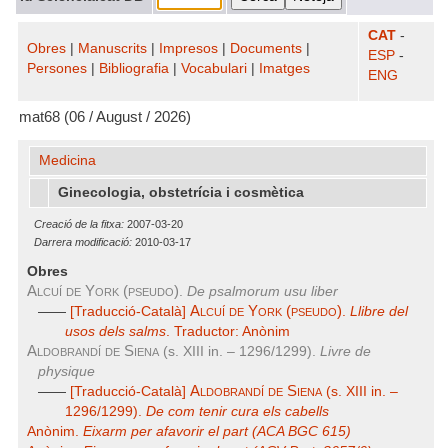
CAT
-
Obres
|
Manuscrits
|
Impresos
|
Documents
|
ESP
-
Persones
|
Bibliografia
|
Vocabulari
|
Imatges
ENG
mat68 (06 / August / 2026)
Medicina
Ginecologia, obstetrícia i cosmètica
Creació de la fitxa:
2007-03-20
Darrera modificació:
2010-03-17
Obres
Alcuí de York (pseudo)
.
De psalmorum usu liber
Alcuí de York (pseudo)
——
[Traducció-Català]
.
Llibre del
usos dels salms
. Traductor: Anònim
Aldobrandí de Siena
(s. XIII in. – 1296/1299).
Livre de
physique
Aldobrandí de Siena
——
[Traducció-Català]
(s. XIII in. –
1296/1299).
De com tenir cura els cabells
Anònim.
Eixarm per afavorir el part (ACA BGC 615)