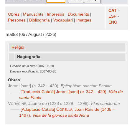
CAT
-
Obres
|
Manuscrits
|
Impresos
|
Documents
|
ESP
-
Persones
|
Bibliografia
|
Vocabulari
|
Imatges
ENG
mat83 (06 / August / 2026)
Religió
Hagiografia
Creació de la fitxa:
2007-03-20
Darrera modificació:
2007-03-20
Obres
Jeroni [sant] (c. 342 – 420).
Epitaphium sanctae Paulae
——
[Traducció-Català] Jeroni [sant] (c. 342 – 420).
Vida de
santa Paula
Voràgine
, Jaume de (1228 o 1229 – 1298).
Flos sanctorum
Corella
——
[Adaptació-Català]
, Joan Roís de (1435 –
1497).
Vida de la gloriosa santa Anna