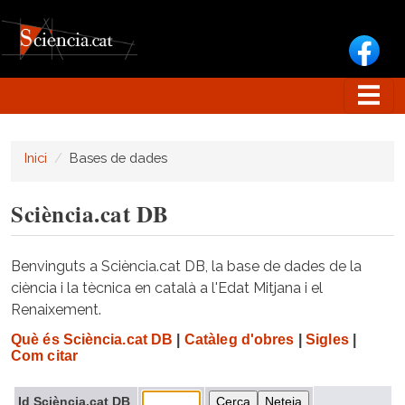
Vés al contingut
Inici
Bases de dades
Sciència.cat DB
Benvinguts a Sciència.cat DB, la base de dades de la
ciència i la tècnica en català a l'Edat Mitjana i el
Renaixement.
Què és Sciència.cat DB
|
Catàleg d'obres
|
Sigles
|
Com citar
Id Sciència.cat DB