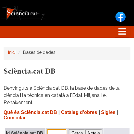
Vés al contingut
Inici
Bases de dades
Sciència.cat DB
Benvinguts a Sciència.cat DB, la base de dades de la
ciència i la tècnica en català a l'Edat Mitjana i el
Renaixement.
Què és Sciència.cat DB
|
Catàleg d'obres
|
Sigles
|
Com citar
Id Sciència.cat DB