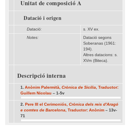
Unitat de composició A
Datació i origen
Datació:
s. XV ex.
Notes:
Datació segons
Soberanas (1961:
194).
Altres datacions: s.
XVm (Biteca).
Descripció interna
1.
Anònim Palermità,
Crònica de Sicília
, Traductor:
Guillem Nicolau
– 1-5v
2.
Pere III el Cerimoniós,
Crònica dels reis d'Aragó
e comtes de Barcelona
, Traductor: Anònim
– 13v-
71