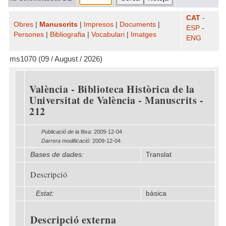
CAT
-
Obres
|
Manuscrits
|
Impresos
|
Documents
|
ESP
-
Persones
|
Bibliografia
|
Vocabulari
|
Imatges
ENG
ms1070 (09 / August / 2026)
València - Biblioteca Històrica de la
Universitat de València - Manuscrits -
212
Publicació de la fitxa:
2009-12-04
Darrera modificació:
2009-12-04
Bases de dades:
Translat
Descripció
Estat:
bàsica
Descripció externa