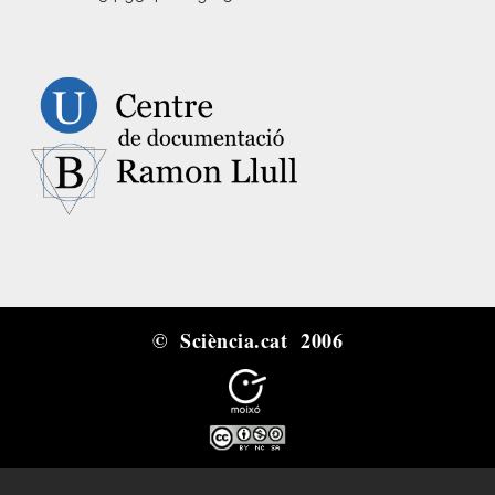
© Sciència.cat 2006