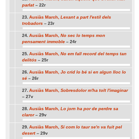
parlat
– 22r
23.
Ausiàs March,
Lexant a part l'estil dels
trobadors
– 23r
24.
Ausiàs March,
No sec lo temps mon
pensament immoble
– 24r
25.
Ausiàs March,
No em fall record del temps tan
delitós
– 25r
26.
Ausiàs March,
Jo crid lo bé si en algun lloc lo
sé
– 26r
27.
Ausiàs March,
Sobresdolor m'ha tolt l'imaginar
– 27v
28.
Ausiàs March,
Lo jorn ha por de perdre sa
claror
– 29v
29.
Ausiàs March,
Sí com lo taur se'n va fuit pel
desert
– 29v