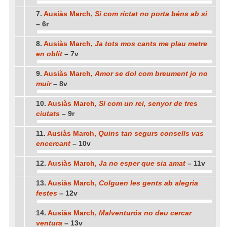
7.
Ausiàs March,
Si com rictat no porta béns ab si
– 6r
8.
Ausiàs March,
Ja tots mos cants me plau metre
en oblit
– 7v
9.
Ausiàs March,
Amor se dol com breument jo no
muir
– 8v
10.
Ausiàs March,
Sí com un rei, senyor de tres
ciutats
– 9r
11.
Ausiàs March,
Quins tan segurs consells vas
encercant
– 10v
12.
Ausiàs March,
Ja no esper que sia amat
– 11v
13.
Ausiàs March,
Colguen les gents ab alegria
festes
– 12v
14.
Ausiàs March,
Malventurós no deu cercar
ventura
– 13v