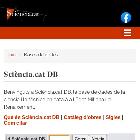
Vés al contingut
Inici
Bases de dades
Sciència.cat DB
Benvinguts a Sciència.cat DB, la base de dades de la
ciència i la tècnica en català a l'Edat Mitjana i el
Renaixement.
Què és Sciència.cat DB
|
Catàleg d'obres
|
Sigles
|
Com citar
Id Sciència.cat DB