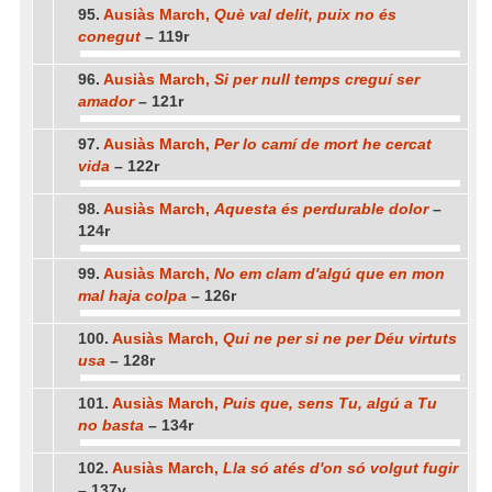
95.
Ausiàs March,
Què val delit, puix no és
conegut
– 119r
96.
Ausiàs March,
Si per null temps creguí ser
amador
– 121r
97.
Ausiàs March,
Per lo camí de mort he cercat
vida
– 122r
98.
Ausiàs March,
Aquesta és perdurable dolor
–
124r
99.
Ausiàs March,
No em clam d'algú que en mon
mal haja colpa
– 126r
100.
Ausiàs March,
Qui ne per si ne per Déu virtuts
usa
– 128r
101.
Ausiàs March,
Puis que, sens Tu, algú a Tu
no basta
– 134r
102.
Ausiàs March,
Lla só atés d'on só volgut fugir
– 137v