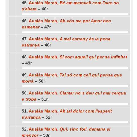
45.
Ausiàs March,
Bé em meravell com l'aire no
s'altera
– 46r
46.
Ausiàs March,
Ab vós me pot Amor ben
esmenar
– 47r
47.
Ausiàs March,
A mal estrany és la pena
estranya
– 48r
48.
Ausiàs March,
Sí com aquell qui per sa infinitat
– 49r
49.
Ausiàs March,
Tal só com cell qui pensa que
morrà
– 50r
50.
Ausiàs March,
Clamar no·s deu qui mal cerqua
e troba
– 51r
51.
Ausiàs March,
Ab tal dolor com l'esperit
s'arranca
– 52r
52.
Ausiàs March,
Qui, sino foll, demana si
m'enyor
– 53r