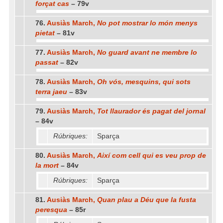
forçat cas
– 79v
76.
Ausiàs March,
No pot mostrar lo món menys
pietat
– 81v
77.
Ausiàs March,
No guard avant ne membre lo
passat
– 82v
78.
Ausiàs March,
Oh vós, mesquins, qui sots
terra jaeu
– 83v
79.
Ausiàs March,
Tot llaurador és pagat del jornal
– 84v
Rúbriques:
Sparça
80.
Ausiàs March,
Així com cell qui es veu prop de
la mort
– 84v
Rúbriques:
Sparça
81.
Ausiàs March,
Quan plau a Déu que la fusta
peresqua
– 85r