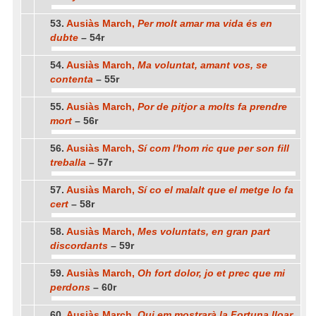
53.
Ausiàs March,
Per molt amar ma vida és en
dubte
– 54r
54.
Ausiàs March,
Ma voluntat, amant vos, se
contenta
– 55r
55.
Ausiàs March,
Por de pitjor a molts fa prendre
mort
– 56r
56.
Ausiàs March,
Sí com l'hom ric que per son fill
treballa
– 57r
57.
Ausiàs March,
Sí co el malalt que el metge lo fa
cert
– 58r
58.
Ausiàs March,
Mes voluntats, en gran part
discordants
– 59r
59.
Ausiàs March,
Oh fort dolor, jo et prec que mi
perdons
– 60r
60.
Ausiàs March,
Qui em mostrarà la Fortuna lloar