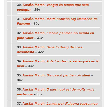
30.
Ausiàs March,
Vengut és temps que serà
conegut
– 29v
31.
Ausiàs March,
Molts hòmens oig clamar-se de
Fortuna
– 30v
32.
Ausiàs March,
L'home pel món no munta en
gran valer
– 31v
33.
Ausiàs March,
Sens lo desig de cosa
desonesta
– 32v
34.
Ausiàs March,
Tots los desigs escampats en lo
món
– 33v
35.
Ausiàs March,
Sia cascú per ben oir atent
–
34v
36.
Ausiàs March,
O mort, qui est de molts mals
medecina
– 35v
37.
Ausiàs March,
La mia por d'alguna causa mou