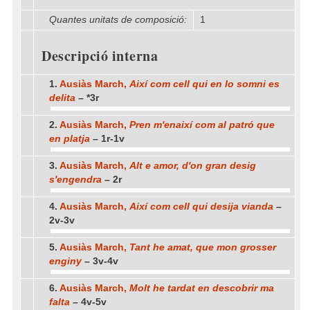
Quantes unitats de composició:
1
Descripció interna
1.
Ausiàs March,
Així com cell qui en lo somni es
delita
– *3r
2.
Ausiàs March,
Pren m'enaixí com al patró que
en platja
– 1r-1v
3.
Ausiàs March,
Alt e amor, d'on gran desig
s'engendra
– 2r
4.
Ausiàs March,
Així com cell qui desija vianda
–
2v-3v
5.
Ausiàs March,
Tant he amat, que mon grosser
enginy
– 3v-4v
6.
Ausiàs March,
Molt he tardat en descobrir ma
falta
– 4v-5v