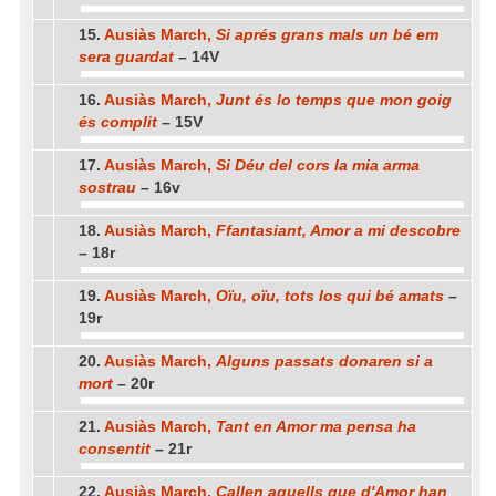
15.
Ausiàs March,
Si aprés grans mals un bé em
sera guardat
– 14V
16.
Ausiàs March,
Junt és lo temps que mon goig
és complit
– 15V
17.
Ausiàs March,
Si Déu del cors la mia arma
sostrau
– 16v
18.
Ausiàs March,
Ffantasiant, Amor a mi descobre
– 18r
19.
Ausiàs March,
Oïu, oïu, tots los qui bé amats
–
19r
20.
Ausiàs March,
Alguns passats donaren si a
mort
– 20r
21.
Ausiàs March,
Tant en Amor ma pensa ha
consentit
– 21r
22.
Ausiàs March,
Callen aquells que d'Amor han