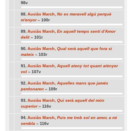
98v
88.
Ausiàs March,
No es meravell algú perquè
m'enyor
– 100r
89.
Ausiàs March,
En aquell temps sentí d'Amor
delit
– 101r
90.
Ausiàs March,
Qual serà aquell que fora si
mateix
– 103r
91.
Ausiàs March,
Aquell ateny tot quant atènyer
vol
– 107v
92.
Ausiàs March,
Aquelles mans que jamés
perdonaren
– 109r
93.
Ausiàs March,
Qui serà aquell del món
superior
– 116v
94.
Ausiàs March,
Puis me trob sol en amor, a mi
sembla
– 116v