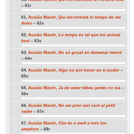
– 61r
61.
Ausiàs March,
Qui em tornarà lo temps de ma
dolor
– 62v
62.
Ausiàs March,
Lo temps és tal que tot animal
brut
– 63v
63.
Ausiàs March,
No só gosat en demanar mercé
– 64v
64.
Ausiàs March,
Algú no pot haver en si poder
–
65v
65.
Ausiàs March,
Ja de amor tèbeu jamés no sia
–
56v
66.
Ausiàs March,
No em pren així com al petit
vailet
– 67v
67.
Ausiàs March,
Clar és e molt a tots los
amadors
– 68r