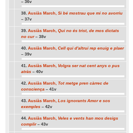
– 36v
38.
Ausiàs March,
Si bé mostrau que mi no avorriu
– 37v
39.
Ausiàs March,
Qui no és trist, de mos dictats
no cur
– 38v
40.
Ausiàs March,
Cell qui d'altrui rep enuig e plaer
– 39v
41.
Ausiàs March,
Volgra ser nat cent anys o pus
atràs
– 40v
42.
Ausiàs March,
Tot metge pren càrrec de
consciença
– 41v
43.
Ausiàs March,
Los ignorants Amor e sos
exemples
– 42v
44.
Ausiàs March,
Veles e vents han mos desigs
complir
– 43v