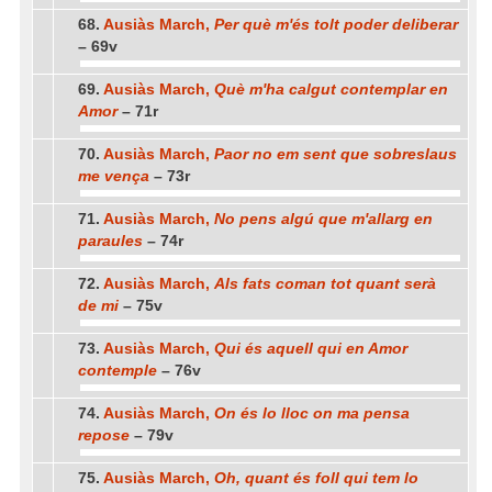
68.
Ausiàs March,
Per què m'és tolt poder deliberar
– 69v
69.
Ausiàs March,
Què m'ha calgut contemplar en
Amor
– 71r
70.
Ausiàs March,
Paor no em sent que sobreslaus
me vença
– 73r
71.
Ausiàs March,
No pens algú que m'allarg en
paraules
– 74r
72.
Ausiàs March,
Als fats coman tot quant serà
de mi
– 75v
73.
Ausiàs March,
Qui és aquell qui en Amor
contemple
– 76v
74.
Ausiàs March,
On és lo lloc on ma pensa
repose
– 79v
75.
Ausiàs March,
Oh, quant és foll qui tem lo