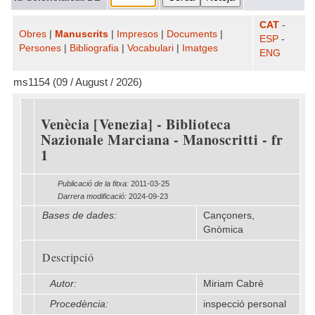
CAT
-
Obres
|
Manuscrits
|
Impresos
|
Documents
|
ESP
-
Persones
|
Bibliografia
|
Vocabulari
|
Imatges
ENG
ms1154 (09 / August / 2026)
Venècia [Venezia] - Biblioteca
Nazionale Marciana - Manoscritti - fr
1
Publicació de la fitxa:
2011-03-25
Darrera modificació:
2024-09-23
Bases de dades:
Cançoners,
Gnòmica
Descripció
Autor:
Miriam Cabré
Procedència:
inspecció personal