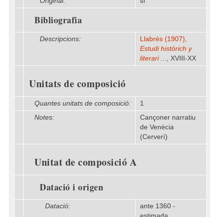
Original:
sí
Bibliografia
Descripcions:
Llabrés (1907),
Estudi histórich y
literari ...
, XVIII-XX
Unitats de composició
Quantes unitats de composició:
1
Notes:
Cançoner narratiu
de Venècia
(Cerverí)
Unitat de composició A
Datació i origen
Datació:
ante 1360 -
estimada