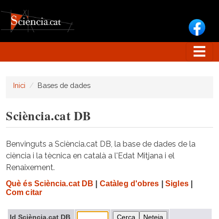
Vés al contingut
Inici
Bases de dades
Sciència.cat DB
Benvinguts a Sciència.cat DB, la base de dades de la
ciència i la tècnica en català a l'Edat Mitjana i el
Renaixement.
Què és Sciència.cat DB
|
Catàleg d'obres
|
Sigles
|
Com citar
Id Sciència.cat DB