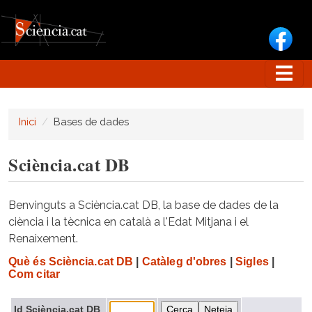
Vés al contingut
Inici
Bases de dades
Sciència.cat DB
Benvinguts a Sciència.cat DB, la base de dades de la
ciència i la tècnica en català a l'Edat Mitjana i el
Renaixement.
Què és Sciència.cat DB
|
Catàleg d'obres
|
Sigles
|
Com citar
Id Sciència.cat DB