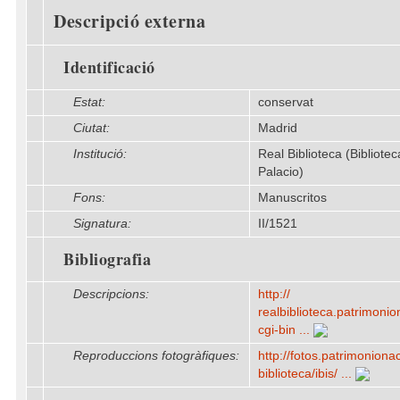
Descripció externa
Identificació
Estat:
conservat
Ciutat:
Madrid
Institució:
Real Biblioteca (Bibliote
Palacio)
Fons:
Manuscritos
Signatura:
II/1521
Bibliografia
Descripcions:
http:/​/​
realbiblioteca.patrimonion
cgi-bin ...
Reproduccions fotogràfiques:
http:/​/​fotos.patrimonionac
biblioteca/​ibis/​ ...