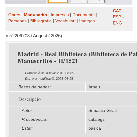
CAT
-
Obres
|
Manuscrits
|
Impresos
|
Documents
|
ESP
-
Persones
|
Bibliografia
|
Vocabulari
|
Imatges
ENG
ms2206 (08 / August / 2026)
Madrid - Real Biblioteca (Biblioteca de Pal
Manuscritos - II/1521
Publicació de la fitxa:
2015-08-05
Darrera modificació:
2025-06-28
Bases de dades:
Arnau
Descripció
Autor:
Sebastià Giralt
Procedència:
catàlegs
Estat:
bàsica