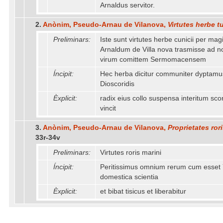
Arnaldus servitor.
2.
Anònim, Pseudo-Arnau de Vilanova,
Virtutes herbe t
Preliminars:
Iste sunt virtutes herbe cunicii per mag
Arnaldum de Villa nova trasmisse ad n
virum comittem Sermomacensem
Íncipit:
Hec herba dicitur communiter dyptamu
Dioscoridis
Èxplicit:
radix eius collo suspensa interitum sc
vincit
3.
Anònim, Pseudo-Arnau de Vilanova,
Proprietates ror
33r-34v
Preliminars:
Virtutes roris marini
Íncipit:
Peritissimus omnium rerum cum esset 
domestica scientia
Èxplicit:
et bibat tisicus et liberabitur